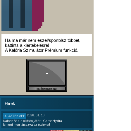
Ha ma már nem eszel/sportolsz többet,
kattints a kiértékelésre!
A Kalória Szimulátor Prémium funkció.
-
kalóriabázis.hu
Hírek
2026. 01. 13.
ÚJ JÁTÉK APP
KalóriaBázis oktató játék: CarboHydra
Ismerd meg játsszva az ételeket!