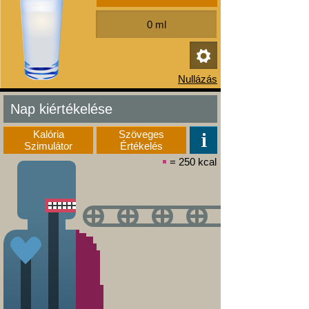
Nap kiértékelése
Kalória
Szöveges
Szimulátor
Értékelés