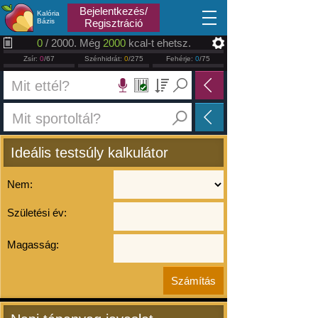
2026.08.08
Bejelentkezés/
Kalória
Bázis
Regisztráció
0
/ 2000. Még
2000
kcal-t ehetsz.
Zsír:
0
/67
Szénhidrát:
0
/275
Fehérje:
0
/75
Ideális testsúly kalkulátor
Nem:
Születési év:
Magasság: