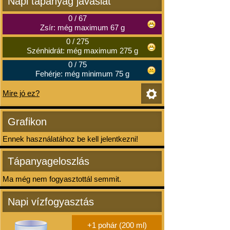
Napi tápanyag javaslat
0
/
67
Zsír: még maximum 67 g
0
/
275
Szénhidrát: még maximum 275 g
0
/
75
Fehérje: még minimum 75 g
Mire jó ez?
Grafikon
Ennek használatához be kell jelentkezni!
Tápanyageloszlás
Ma még nem fogyasztottál semmit.
Napi vízfogyasztás