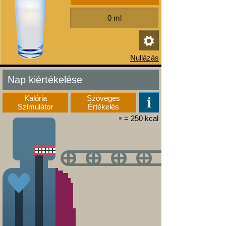
Nap kiértékelése
Kalória
Szöveges
Szimulátor
Értékelés