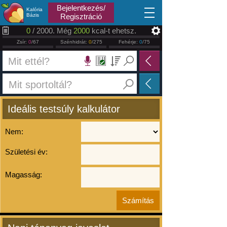
2026.08.09
Bejelentkezés/
Kalória
Bázis
Regisztráció
0
/ 2000. Még
2000
kcal-t ehetsz.
Zsír:
0
/67
Szénhidrát:
0
/275
Fehérje:
0
/75
Ideális testsúly kalkulátor
Nem:
Születési év:
Magasság: