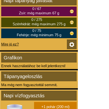
Napi tápanyag javaslat
0
/
67
Zsír: még maximum 67 g
0
/
275
Szénhidrát: még maximum 275 g
0
/
75
Fehérje: még minimum 75 g
Mire jó ez?
Grafikon
Ennek használatához be kell jelentkezni!
Tápanyageloszlás
Ma még nem fogyasztottál semmit.
Napi vízfogyasztás