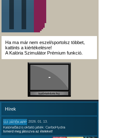
Ha ma már nem eszel/sportolsz többet,
kattints a kiértékelésre!
A Kalória Szimulátor Prémium funkció.
-
kalóriabázis.hu
Hírek
2026. 01. 13.
ÚJ JÁTÉK APP
KalóriaBázis oktató játék: CarboHydra
Ismerd meg játsszva az ételeket!