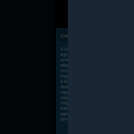
Kalóriaszámlálás
A sikeres fogyás titka valójában igen
egyszerű: égess több energiát, mint
amennyit beviszel. Természetesen e
elég nagy fegyelemre és akaraterőre
szükség, de meglepődve fogod tapasz
hogy a kalóriaszámolás mennyire ru
a többi diétához képest. Itt nincsenek ti
ételek és a megengedett kalóriabevite
nagymértékben növelheted ha testmo
végzel.
Végül, de nem utolsó sorban, a
kalóriaszámolás módszerét a legtöbb
egészségügyi szakorvos ajánlja és
támogatja.
To