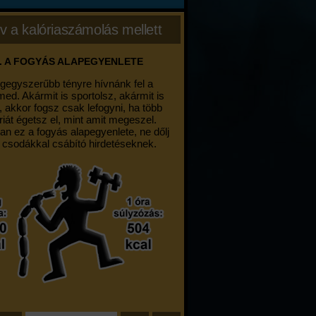
v a kalóriaszámolás mellett
. A FOGYÁS ALAPEGYENLETE
egegyszerűbb tényre hívnánk fel a
med. Akármit is sportolsz, akármit is
, akkor fogsz csak lefogyni, ha több
riát égetsz el, mint amit megeszel.
an ez a fogyás alapegyenlete, ne dőlj
 csodákkal csábító hirdetéseknek.