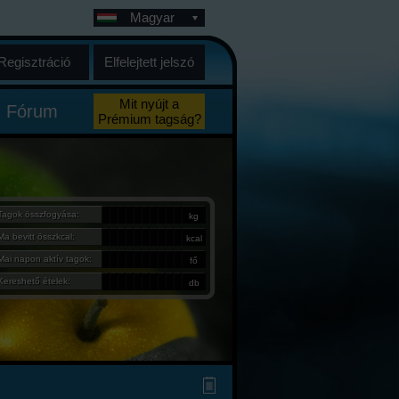
Magyar
Regisztráció
Elfelejtett jelszó
Mit nyújt a
Fórum
Prémium tagság?
Tagok összfogyása:
kg
Ma bevitt összkcal:
kcal
Mai napon aktív tagok:
fő
Kereshető ételek:
db