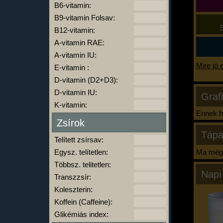
B6-vitamin:
B9-vitamin Folsav:
S
B12-vitamin:
A-vitamin RAE:
A-vitamin IU:
Mire jó 
E-vitamin :
D-vitamin (D2+D3):
D-vitamin IU:
Graf
K-vitamin:
Ennek ha
Zsírok
Tápa
Telített zsírsav:
Egysz. telítetlen:
Ma még 
Többsz. telitetlen:
Napi
Transzzsír:
Koleszterin:
Koffein (Caffeine):
Glikémiás index: