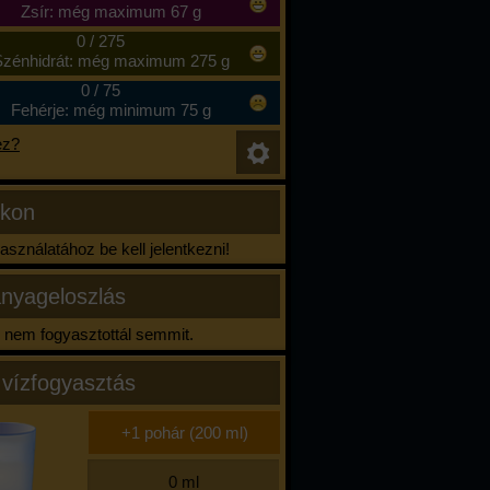
Zsír: még maximum 67 g
0
/
275
zénhidrát: még maximum 275 g
0
/
75
Fehérje: még minimum 75 g
ez?
ikon
sználatához be kell jelentkezni!
nyageloszlás
nem fogyasztottál semmit.
 vízfogyasztás