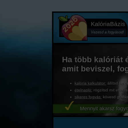
KalóriaBázis
Vezesd a fogyásod!
Ha több kalóriát 
amit beviszel, fo
kalória kalkulátor:
állítsd be c
ételnapló:
rögzítsd mit ettél, s
sikeres fogyás:
kövesd grafik
Mennyit akarsz fogyn