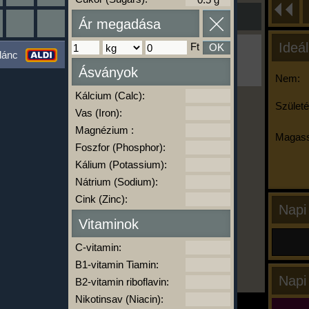
Ár megadása
Ideál
Ft
OK
Ha ma már nem eszel/sportolsz többet,
lánc
kattints a kiértékelésre!
Ásványok
A Kalória Szimulátor Prémium funkció.
Nem:
Kálcium (Calc):
Születé
Vas (Iron):
-
Magnézium :
Magass
Foszfor (Phosphor):
Kálium (Potassium):
kalóriabázis.hu
Nátrium (Sodium):
Cink (Zinc):
Napi
Vitaminok
C-vitamin:
B1-vitamin Tiamin:
Napi
B2-vitamin riboflavin:
Nikotinsav (Niacin):