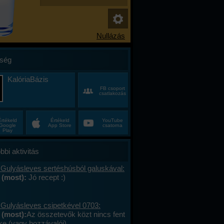
ség
KalóriaBázis
FB csoport
csatlakozás
Értékeld
Értékeld
YouTube
Google
App Store
csatorna
Play
bbi aktivitás
 Gulyásleves sertéshúsból galuskával:
 (most):
Jó recept :)
 Gulyásleves csipetkével 0703:
 (most):
Az összetevők közt nincs fent
ke (vagy hozzávalói).