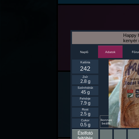
Happy 
kenyér 
Napló
Fór
Adatok
Kalória
242
Zsír
2.8 g
Szénhidrát
45 g
Fehérje
7.9 g
Rost
2.5 g
Ikonnak
Cukor
beállít
0.5 g
Ételfotó
feltöltés