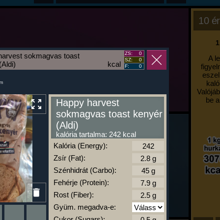
10 ér
1
ZS:
0
harvest sokmagvas toast
A l
SZ:
0
(Aldi)
kcal
figyel
F:
0
eszel
kaló
um
Valójáb
be a
Happy harvest
sokmagvas toast kenyér
(Aldi)
kalória tartalma: 242 kcal
Kalória (Energy):
Zsír (Fat):
Szénhidrát (Carbo):
Fehérje (Protein):
Rost (Fiber):
Gyüm. megadva-e:
Cukor (Sugars):