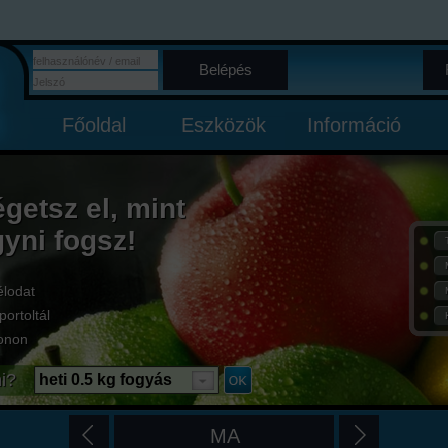
Belépés
Főoldal
Eszközök
Információ
égetsz el, mint
gyni fogsz!
élodat
portoltál
onon
i?
heti 0.5 kg fogyás
MA