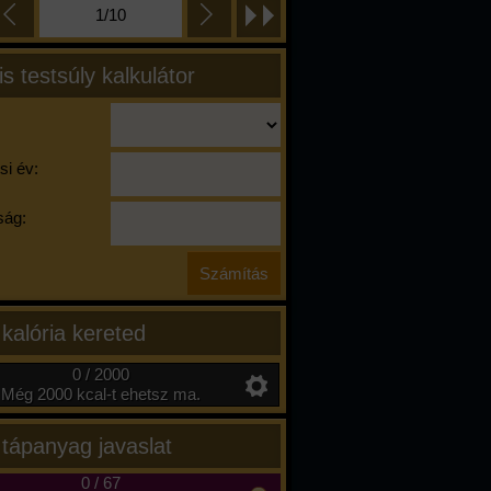
1/10
is testsúly kalkulátor
si év:
ág:
 kalória kereted
0 / 2000
Még 2000 kcal-t ehetsz ma.
 tápanyag javaslat
0
/
67