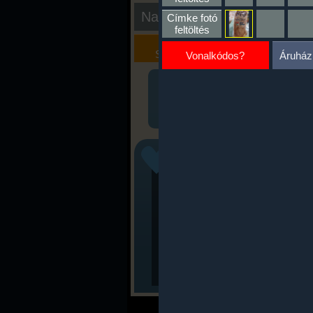
Nap kiértékelése
Címke fotó
feltöltés
Kalória
Szöveges
Szimulátor
Értékelés
Vonalkódos?
Áruház