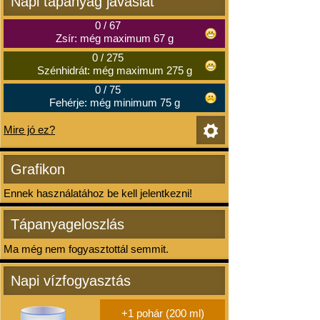
Napi tápanyag javaslat
0
/
67
Zsír: még maximum 67 g
0
/
275
Szénhidrát: még maximum 275 g
0
/
75
Fehérje: még minimum 75 g
Mire jó ez?
Grafikon
Ennek használatához be kell jelentkezni!
Tápanyageloszlás
Ma még nem fogyasztottál semmit.
Napi vízfogyasztás