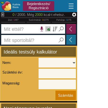
2026.08.08
Bejelentkezés/
Kalória
Bázis
Regisztráció
0
/ 2000. Még
2000
kcal-t ehetsz.
Zsír:
0
/67
Szénhidrát:
0
/275
Fehérje:
0
/75
Ideális testsúly kalkulátor
Nem:
Születési év:
Magasság: