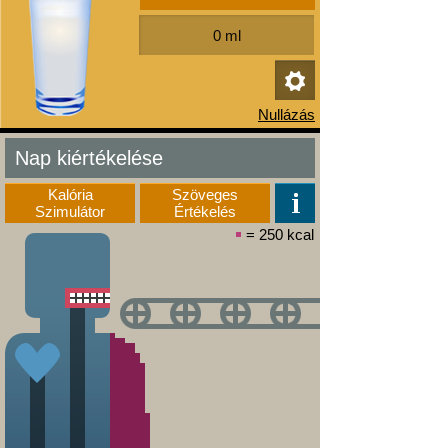
Nap kiértékelése
Kalória
Szöveges
Szimulátor
Értékelés