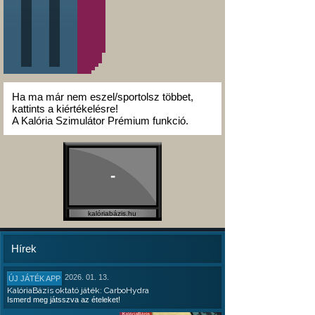
Ha ma már nem eszel/sportolsz többet,
kattints a kiértékelésre!
A Kalória Szimulátor Prémium funkció.
-
kalóriabázis.hu
Hírek
2026. 01. 13.
ÚJ JÁTÉK APP
KalóriaBázis oktató játék: CarboHydra
Ismerd meg játsszva az ételeket!