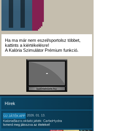
Ha ma már nem eszel/sportolsz többet,
kattints a kiértékelésre!
A Kalória Szimulátor Prémium funkció.
-
kalóriabázis.hu
Hírek
2026. 01. 13.
ÚJ JÁTÉK APP
KalóriaBázis oktató játék: CarboHydra
Ismerd meg játsszva az ételeket!