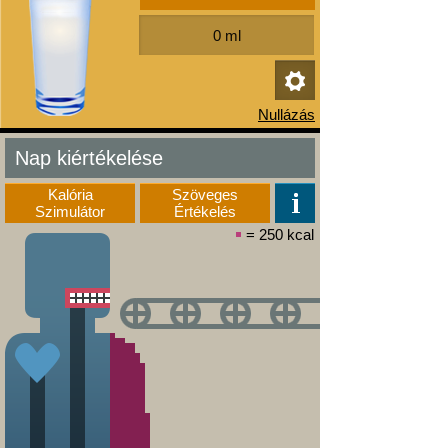
Nap kiértékelése
Kalória
Szöveges
Szimulátor
Értékelés