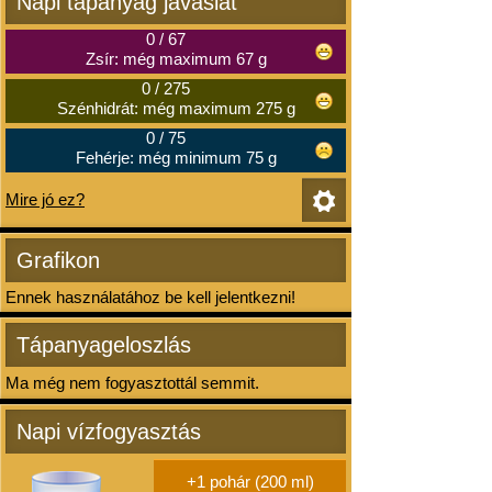
Napi tápanyag javaslat
0
/
67
Zsír: még maximum 67 g
0
/
275
Szénhidrát: még maximum 275 g
0
/
75
Fehérje: még minimum 75 g
Mire jó ez?
Grafikon
Ennek használatához be kell jelentkezni!
Tápanyageloszlás
Ma még nem fogyasztottál semmit.
Napi vízfogyasztás