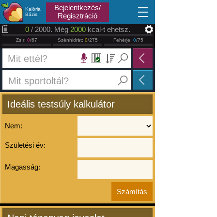
2026.08.07
Bejelentkezés/
Kalória
Bázis
Regisztráció
0
/ 2000. Még
2000
kcal-t ehetsz.
Zsír:
0
/67
Szénhidrát:
0
/275
Fehérje:
0
/75
Ideális testsúly kalkulátor
Nem:
Születési év:
Magasság: