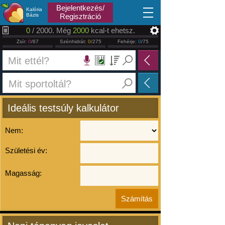
2026.08.08
Bejelentkezés/
Kalória
Bázis
Regisztráció
0
/ 2000. Még
2000
kcal-t ehetsz.
Zsír:
0
/67
Szénhidrát:
0
/275
Fehérje:
0
/75
Ideális testsúly kalkulátor
Nem:
Születési év:
Magasság: