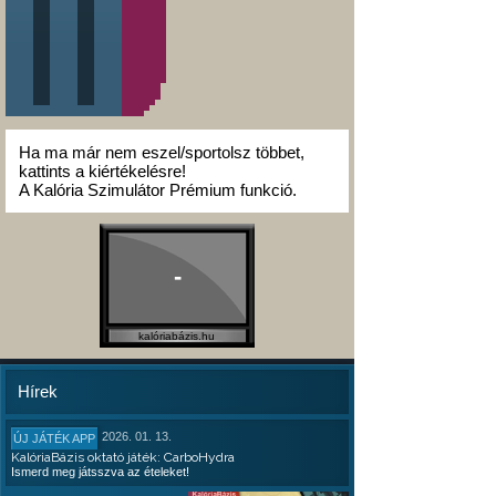
Ha ma már nem eszel/sportolsz többet,
kattints a kiértékelésre!
A Kalória Szimulátor Prémium funkció.
-
kalóriabázis.hu
Hírek
2026. 01. 13.
ÚJ JÁTÉK APP
KalóriaBázis oktató játék: CarboHydra
Ismerd meg játsszva az ételeket!