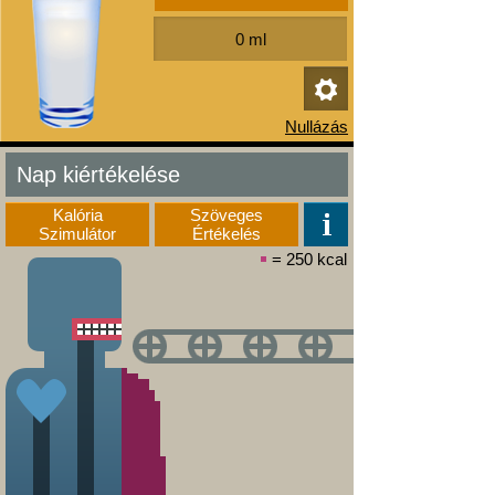
Nap kiértékelése
Kalória
Szöveges
Szimulátor
Értékelés