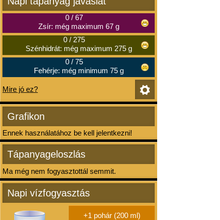
Napi tápanyag javaslat
0
/
67
Zsír: még maximum 67 g
0
/
275
Szénhidrát: még maximum 275 g
0
/
75
Fehérje: még minimum 75 g
Mire jó ez?
Grafikon
Ennek használatához be kell jelentkezni!
Tápanyageloszlás
Ma még nem fogyasztottál semmit.
Napi vízfogyasztás