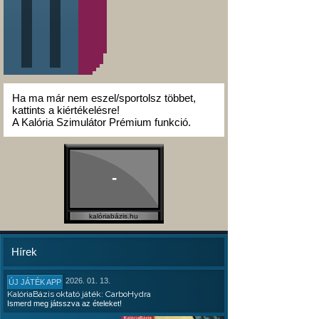
Ha ma már nem eszel/sportolsz többet,
kattints a kiértékelésre!
A Kalória Szimulátor Prémium funkció.
-
kalóriabázis.hu
Hírek
2026. 01. 13.
ÚJ JÁTÉK APP
KalóriaBázis oktató játék: CarboHydra
Ismerd meg játsszva az ételeket!