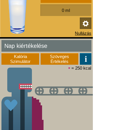
Nap kiértékelése
Kalória
Szöveges
Szimulátor
Értékelés