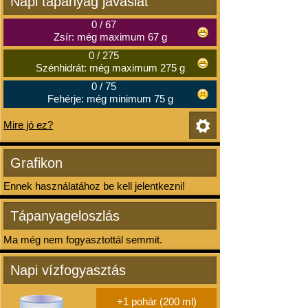
Napi tápanyag javaslat
0
/
67
Zsír: még maximum 67 g
0
/
275
Szénhidrát: még maximum 275 g
0
/
75
Fehérje: még minimum 75 g
Mire jó ez?
Grafikon
Ennek használatához be kell jelentkezni!
Tápanyageloszlás
Ma még nem fogyasztottál semmit.
Napi vízfogyasztás