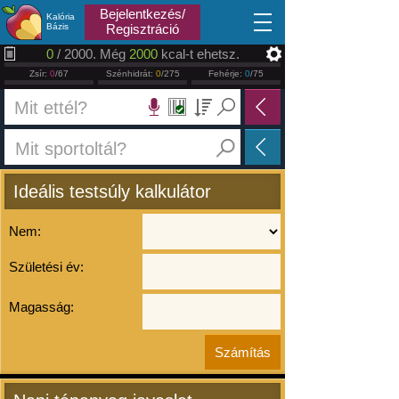
2026.08.08
Bejelentkezés/
Kalória
Bázis
Regisztráció
0
/ 2000. Még
2000
kcal-t ehetsz.
Zsír:
0
/67
Szénhidrát:
0
/275
Fehérje:
0
/75
Ideális testsúly kalkulátor
Nem:
Születési év:
Magasság: