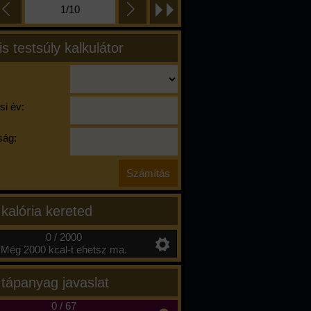
1/10
is testsúly kalkulátor
si év:
ág:
 kalória kereted
0 / 2000
Még 2000 kcal-t ehetsz ma.
 tápanyag javaslat
0
/
67