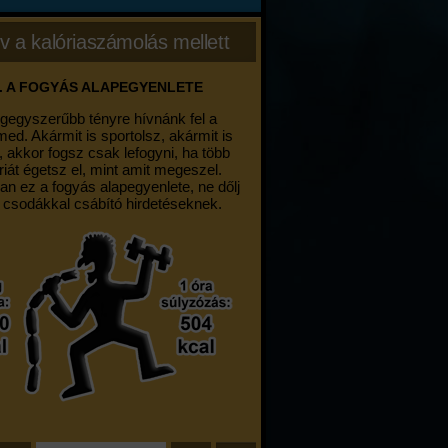
v a kalóriaszámolás mellett
. A FOGYÁS ALAPEGYENLETE
egegyszerűbb tényre hívnánk fel a
med. Akármit is sportolsz, akármit is
, akkor fogsz csak lefogyni, ha több
riát égetsz el, mint amit megeszel.
an ez a fogyás alapegyenlete, ne dőlj
 csodákkal csábító hirdetéseknek.