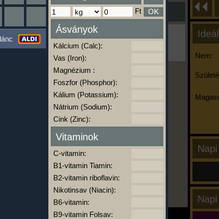
Ft
OK
Ásványok
Ideál
Ha ma már nem eszel/sportolsz többet,
lánc
kattints a kiértékelésre!
Kálcium (Calc):
A Kalória Szimulátor Prémium funkció.
Nem:
Vas (Iron):
Magnézium :
Születé
Foszfor (Phosphor):
-
Kálium (Potassium):
Magass
Nátrium (Sodium):
Cink (Zinc):
kalóriabázis.hu
Vitaminok
Napi
C-vitamin:
B1-vitamin Tiamin:
B2-vitamin riboflavin:
Nikotinsav (Niacin):
Napi
B6-vitamin:
B9-vitamin Folsav: