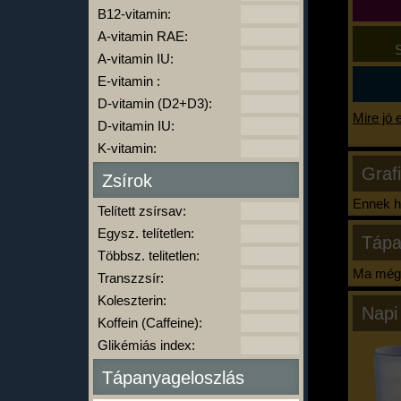
B12-vitamin:
A-vitamin RAE:
S
A-vitamin IU:
E-vitamin :
D-vitamin (D2+D3):
Mire jó 
D-vitamin IU:
K-vitamin:
Graf
Zsírok
Ennek ha
Telített zsírsav:
Egysz. telítetlen:
Tápa
Többsz. telitetlen:
Ma még 
Transzzsír:
Koleszterin:
Napi
Koffein (Caffeine):
Glikémiás index:
Tápanyageloszlás