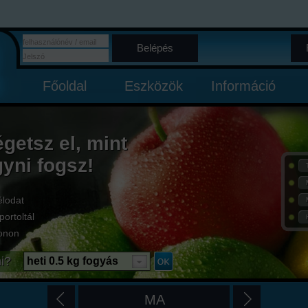
Belépés
Főoldal
Eszközök
Információ
égetsz el, mint
gyni fogsz!
élodat
portoltál
onon
i?
heti 0.5 kg fogyás
MA