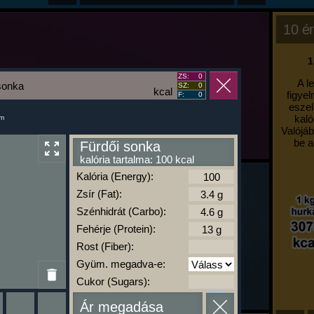
10 ér
1
ZS:
0
A l
sonka
SZ:
0
kcal
figyel
F:
0
eszel
kaló
um
Valójáb
be a
Fürdői sonka
kalória tartalma: 100 kcal
Kalória (Energy):
Zsír (Fat):
Szénhidrát (Carbo):
Fehérje (Protein):
Rost (Fiber):
Gyüm. megadva-e:
Cukor (Sugars):
Ár megadása