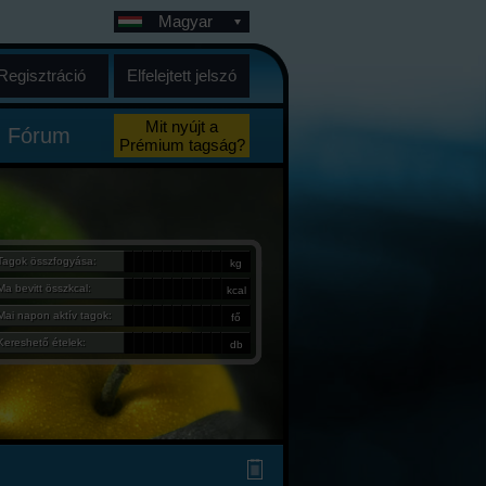
Magyar
Regisztráció
Elfelejtett jelszó
Mit nyújt a
Fórum
Prémium tagság?
Tagok összfogyása:
kg
Ma bevitt összkcal:
kcal
Mai napon aktív tagok:
fő
Kereshető ételek:
db