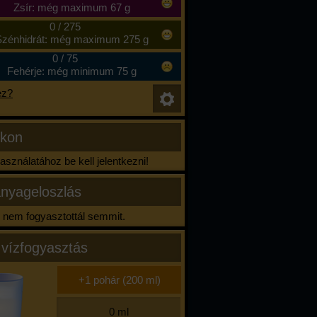
Zsír: még maximum 67 g
0
/
275
zénhidrát: még maximum 275 g
0
/
75
Fehérje: még minimum 75 g
ez?
ikon
sználatához be kell jelentkezni!
nyageloszlás
nem fogyasztottál semmit.
 vízfogyasztás