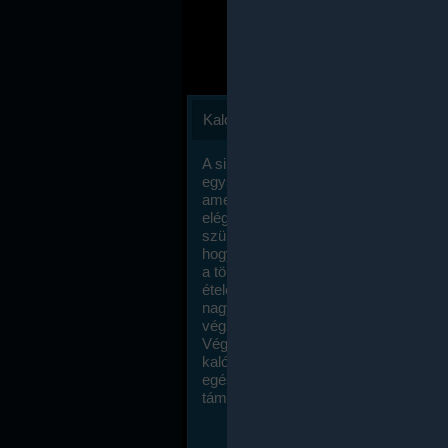
Kalóriaszámlálás
A sikeres fogyás titka valójában igen
egyszerű: égess több energiát, mint
amennyit beviszel. Természetesen e
elég nagy fegyelemre és akaraterőre
szükség, de meglepődve fogod tapasz
hogy a kalóriaszámolás mennyire ru
a többi diétához képest. Itt nincsenek ti
ételek és a megengedett kalóriabevite
nagymértékben növelheted ha testmo
végzel.
Végül, de nem utolsó sorban, a
kalóriaszámolás módszerét a legtöbb
egészségügyi szakorvos ajánlja és
támogatja.
To