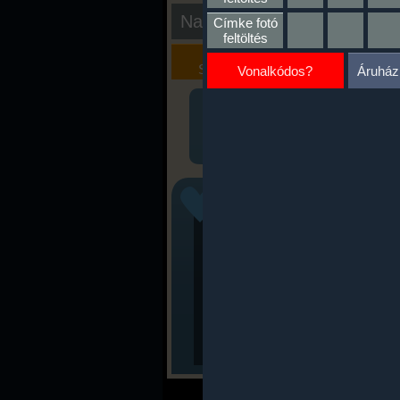
Nap kiértékelése
Címke fotó
feltöltés
Kalória
Szöveges
Szimulátor
Értékelés
Vonalkódos?
Áruház