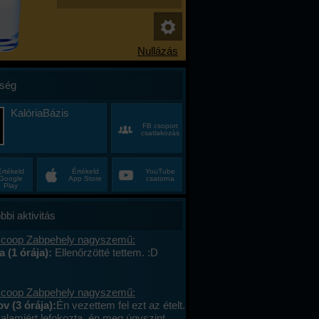
ség
KalóriaBázis
FB csoport
csatlakozás
Értékeld
Értékeld
YouTube
Google
App Store
csatorna
Play
bbi aktivitás
 coop Zabpehely nagyszemű:
a (1 órája):
Ellenőrzötté tettem. :D
 coop Zabpehely nagyszemű:
v (3 órája):
Én vezettem fel ezt az ételt.
valamiért lefokozta, én meg úgyszint