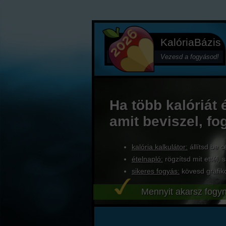
KalóriaBázis
Vezesd a fogyásod!
Ha több kalóriát 
amit beviszel, fo
kalória kalkulátor:
állítsd be c
ételnapló:
rögzítsd mit ettél, s
sikeres fogyás:
kövesd grafik
Mennyit akarsz fogyn