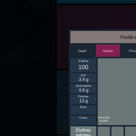
Fürdői 
Napló
Fór
Adatok
Kalória
100
Zsír
3.4 g
Szénhidrát
4.6 g
Fehérje
13 g
Rost
Ikonnak
Cukor
beállít
Ételfotó
feltöltés