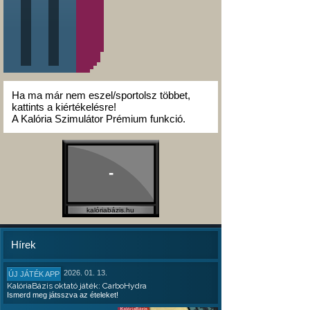
Ha ma már nem eszel/sportolsz többet,
kattints a kiértékelésre!
A Kalória Szimulátor Prémium funkció.
-
kalóriabázis.hu
Hírek
2026. 01. 13.
ÚJ JÁTÉK APP
KalóriaBázis oktató játék: CarboHydra
Ismerd meg játsszva az ételeket!