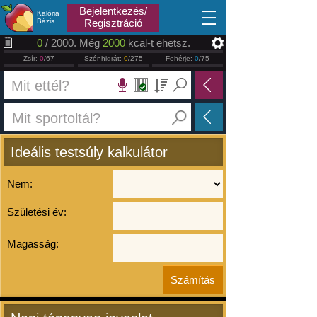
2026.08.08
Bejelentkezés/
Kalória
Bázis
Regisztráció
0
/ 2000. Még
2000
kcal-t ehetsz.
Zsír:
0
/67
Szénhidrát:
0
/275
Fehérje:
0
/75
Ideális testsúly kalkulátor
Nem:
Születési év:
Magasság: