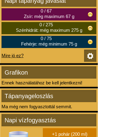
Napi tápanyag javaslat
0
/
67
Zsír: még maximum 67 g
0
/
275
Szénhidrát: még maximum 275 g
0
/
75
Fehérje: még minimum 75 g
Mire jó ez?
Grafikon
Ennek használatához be kell jelentkezni!
Tápanyageloszlás
Ma még nem fogyasztottál semmit.
Napi vízfogyasztás