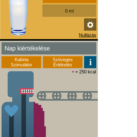
Nap kiértékelése
Kalória
Szöveges
Szimulátor
Értékelés