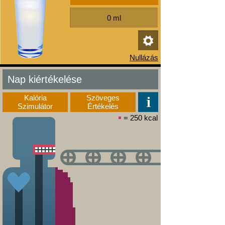
Nap kiértékelése
Kalória
Szöveges
Szimulátor
Értékelés