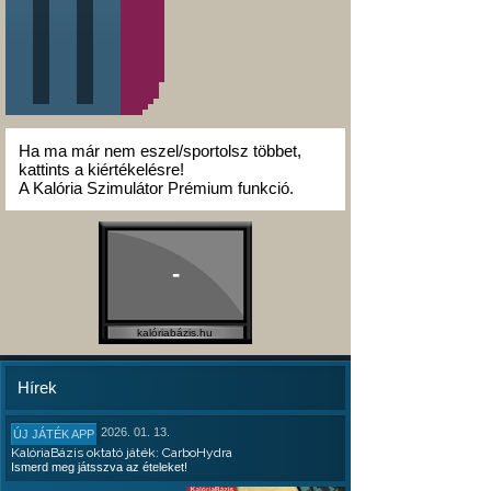
Ha ma már nem eszel/sportolsz többet,
kattints a kiértékelésre!
A Kalória Szimulátor Prémium funkció.
-
kalóriabázis.hu
Hírek
2026. 01. 13.
ÚJ JÁTÉK APP
KalóriaBázis oktató játék: CarboHydra
Ismerd meg játsszva az ételeket!