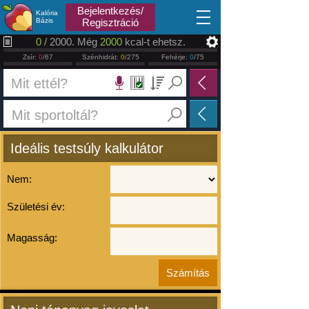
2026.08.08
Bejelentkezés/
Kalória
Bázis
Regisztráció
0
/ 2000. Még
2000
kcal-t ehetsz.
Zsír:
0
/67
Szénhidrát:
0
/275
Fehérje:
0
/75
Ideális testsúly kalkulátor
Nem:
Születési év:
Magasság: