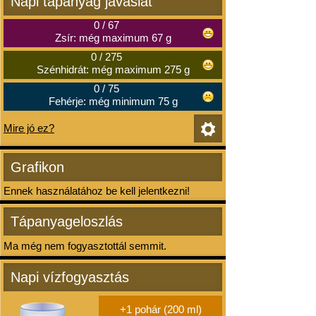
Napi tápanyag javaslat
0
/
67
Zsír: még maximum 67 g
0
/
275
Szénhidrát: még maximum 275 g
0
/
75
Fehérje: még minimum 75 g
Mire jó ez?
Grafikon
Ennek használatához be kell jelentkezni!
Tápanyageloszlás
Ma még nem fogyasztottál semmit.
Napi vízfogyasztás