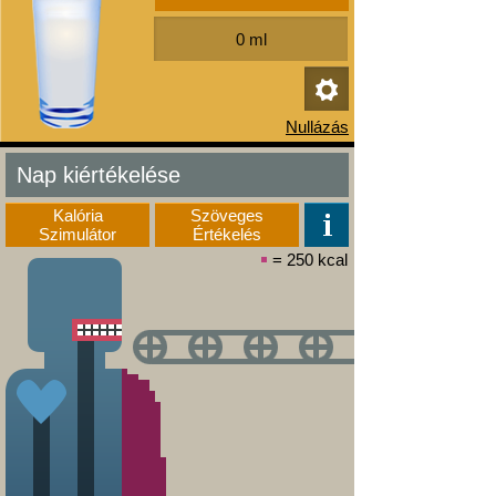
Nap kiértékelése
Kalória
Szöveges
Szimulátor
Értékelés