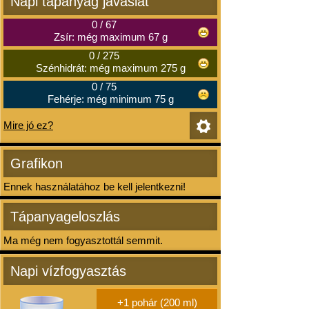
Napi tápanyag javaslat
0
/
67
Zsír: még maximum 67 g
0
/
275
Szénhidrát: még maximum 275 g
0
/
75
Fehérje: még minimum 75 g
Mire jó ez?
Grafikon
Ennek használatához be kell jelentkezni!
Tápanyageloszlás
Ma még nem fogyasztottál semmit.
Napi vízfogyasztás