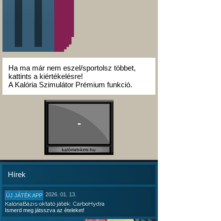
Ha ma már nem eszel/sportolsz többet,
kattints a kiértékelésre!
A Kalória Szimulátor Prémium funkció.
-
kalóriabázis.hu
Hírek
2026. 01. 13.
ÚJ JÁTÉK APP
KalóriaBázis oktató játék: CarboHydra
Ismerd meg játsszva az ételeket!