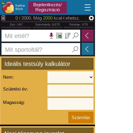
2026.08.08
Bejelentkezés/
Kalória
Bázis
Regisztráció
0
/ 2000. Még
2000
kcal-t ehetsz.
Zsír:
0
/67
Szénhidrát:
0
/275
Fehérje:
0
/75
Ideális testsúly kalkulátor
Nem:
Születési év:
Magasság: