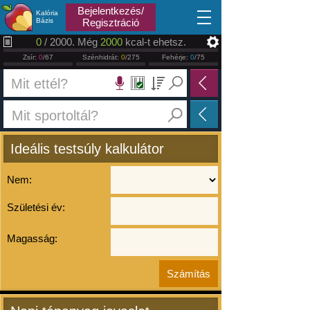
2026.08.08
Bejelentkezés/
Kalória
Bázis
Regisztráció
0
/ 2000. Még
2000
kcal-t ehetsz.
Zsír:
0
/67
Szénhidrát:
0
/275
Fehérje:
0
/75
Ideális testsúly kalkulátor
Nem:
Születési év:
Magasság: