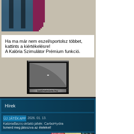
Ha ma már nem eszel/sportolsz többet,
kattints a kiértékelésre!
A Kalória Szimulátor Prémium funkció.
-
kalóriabázis.hu
Hírek
2026. 01. 13.
ÚJ JÁTÉK APP
KalóriaBázis oktató játék: CarboHydra
Ismerd meg játsszva az ételeket!