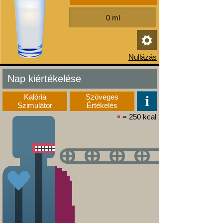
Nap kiértékelése
Kalória
Szöveges
Szimulátor
Értékelés