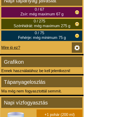
Napi tápanyag javaslat
0
/
67
Zsír: még maximum 67 g
0
/
275
Szénhidrát: még maximum 275 g
0
/
75
Fehérje: még minimum 75 g
Mire jó ez?
Grafikon
Ennek használatához be kell jelentkezni!
Tápanyageloszlás
Ma még nem fogyasztottál semmit.
Napi vízfogyasztás