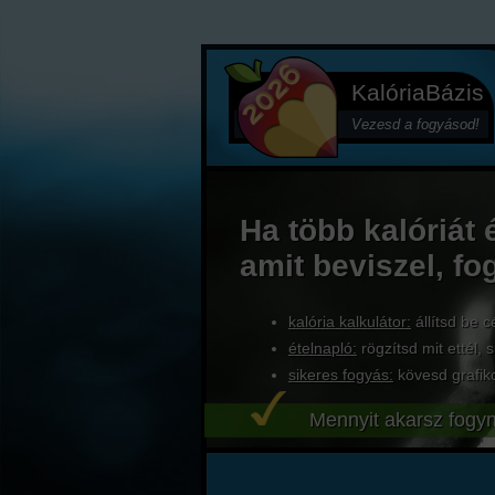
KalóriaBázis
Vezesd a fogyásod!
Ha több kalóriát 
amit beviszel, fo
kalória kalkulátor:
állítsd be c
ételnapló:
rögzítsd mit ettél, s
sikeres fogyás:
kövesd grafik
Mennyit akarsz fogyn