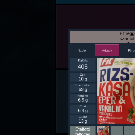
Fit regg
száríto
vaníliaí
Napló
Fór
Adatok
Kalória
405
Zsír
10 g
Szénhidrát
69 g
Fehérje
6.5 g
Rost
6.4 g
Ikonnak
Cukor
beállít
13 g
Ételfotó
feltöltés