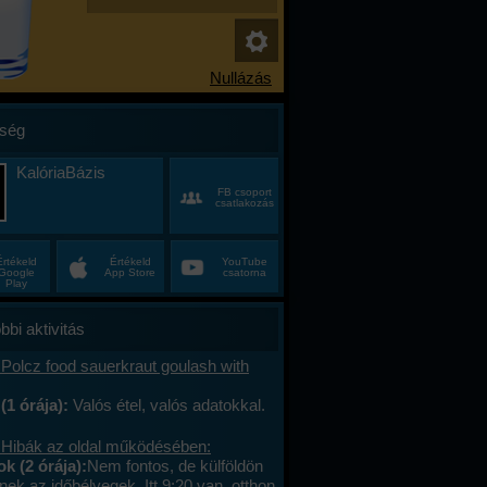
ség
KalóriaBázis
FB csoport
csatlakozás
Értékeld
Értékeld
YouTube
Google
App Store
csatorna
Play
bbi aktivitás
Polcz food sauerkraut goulash with
(1 órája):
Valós étel, valós adatokkal.
 Hibák az oldal működésében:
 (2 órája):
Nem fontos, de külföldön
ek az időbélyegek. Itt 9:20 van, otthon