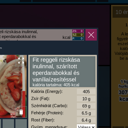
10 ér
1
eli rizskása inulinnal,
ZS:
0
A l
SZ:
0
tt eperdarabokkal és
kcal
figyel
F:
0
zesítéssel
eszel
kaló
um
Valójáb
be a
Fit reggeli rizskása
inulinnal, szárított
eperdarabokkal és
vaníliaízesítéssel
kalória tartalma: 405 kcal
Kalória (Energy):
Zsír (Fat):
Szénhidrát (Carbo):
Fehérje (Protein):
Rost (Fiber):
Gyüm. megadva-e: