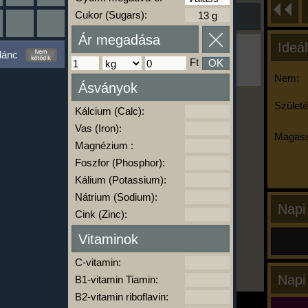
Cukor (Sugars):
Ár megadása
Ideál
Ha ma már nem eszel/sportolsz többet,
lánc
kattints a kiértékelésre!
Ft
OK
A Kalória Szimulátor Prémium funkció.
Nem:
Ásványok
Születé
Kálcium (Calc):
-
Vas (Iron):
Magass
Magnézium :
Foszfor (Phosphor):
kalóriabázis.hu
Kálium (Potassium):
Nátrium (Sodium):
Napi
Cink (Zinc):
Vitaminok
C-vitamin:
Napi
B1-vitamin Tiamin:
B2-vitamin riboflavin: