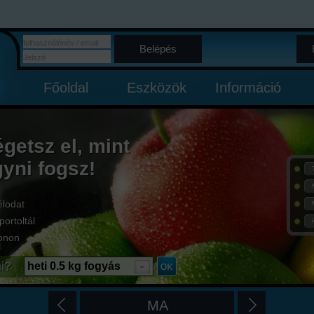
Belépés
Főoldal
Eszközök
Információ
égetsz el, mint
gyni fogsz!
élodat
portoltál
onon
i?
heti 0.5 kg fogyás
MA