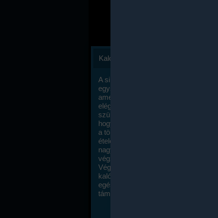
Kalóriaszámlálás
A sikeres fogyás titka valójában igen
egyszerű: égess több energiát, mint
amennyit beviszel. Természetesen e
elég nagy fegyelemre és akaraterőre
szükség, de meglepődve fogod tapasz
hogy a kalóriaszámolás mennyire ru
a többi diétához képest. Itt nincsenek ti
ételek és a megengedett kalóriabevite
nagymértékben növelheted ha testmo
végzel.
Végül, de nem utolsó sorban, a
kalóriaszámolás módszerét a legtöbb
egészségügyi szakorvos ajánlja és
támogatja.
To