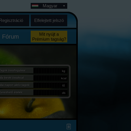
Magyar
Regisztráció
Elfelejtett jelszó
Mit nyújt a
Fórum
Prémium tagság?
Tagok összfogyása:
kg
Ma bevitt összkcal:
kcal
Mai napon aktív tagok:
fő
Kereshető ételek:
db