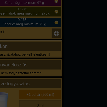
Zsír: még maximum 67 g
0
/
275
zénhidrát: még maximum 275 g
0
/
75
Fehérje: még minimum 75 g
ez?
ikon
sználatához be kell jelentkezni!
nyageloszlás
nem fogyasztottál semmit.
 vízfogyasztás