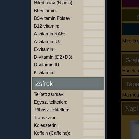
Nikotinsav (Niacin):
B6-vitamin:
S
B9-vitamin Folsav:
B12-vitamin:
A-vitamin RAE:
Mire jó 
A-vitamin IU:
E-vitamin :
D-vitamin (D2+D3):
Graf
D-vitamin IU:
Ennek ha
K-vitamin:
Zsírok
Tápa
Telített zsírsav:
Ma még 
Egysz. telítetlen:
Napi
Többsz. telitetlen:
Transzzsír:
Koleszterin:
Koffein (Caffeine):