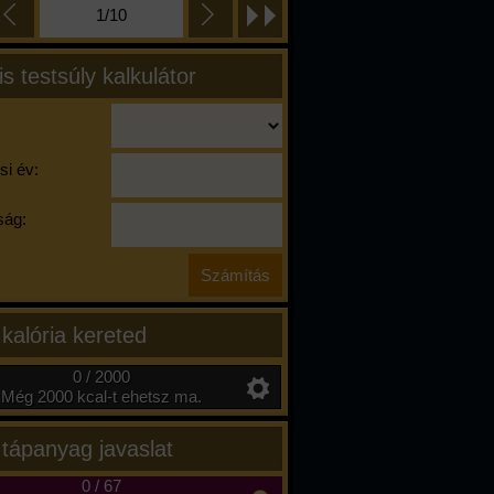
1/10
is testsúly kalkulátor
si év:
ág:
 kalória kereted
0 / 2000
Még 2000 kcal-t ehetsz ma.
 tápanyag javaslat
0
/
67