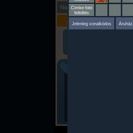
Nap kiértékelése
Címke fotó
feltöltés
Kalória
Szöveges
Szimulátor
Értékelés
Jelenleg vonalkódos
Áruház