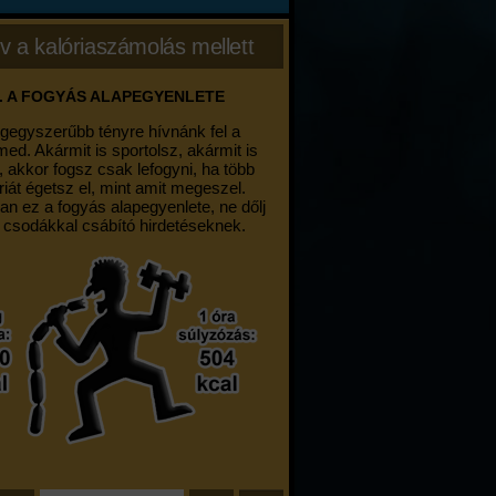
v a kalóriaszámolás mellett
. A FOGYÁS ALAPEGYENLETE
egegyszerűbb tényre hívnánk fel a
med. Akármit is sportolsz, akármit is
, akkor fogsz csak lefogyni, ha több
riát égetsz el, mint amit megeszel.
an ez a fogyás alapegyenlete, ne dőlj
 csodákkal csábító hirdetéseknek.