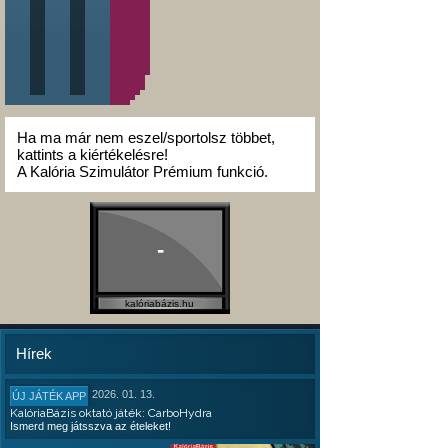
Ha ma már nem eszel/sportolsz többet,
kattints a kiértékelésre!
A Kalória Szimulátor Prémium funkció.
-
kalóriabázis.hu
Hírek
2026. 01. 13.
ÚJ JÁTÉK APP
KalóriaBázis oktató játék: CarboHydra
Ismerd meg játsszva az ételeket!