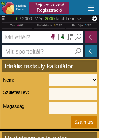
2026.08.08
Bejelentkezés/
Kalória
Bázis
Regisztráció
0
/ 2000. Még
2000
kcal-t ehetsz.
Zsír:
0
/67
Szénhidrát:
0
/275
Fehérje:
0
/75
Ideális testsúly kalkulátor
Nem:
Születési év:
Magasság: