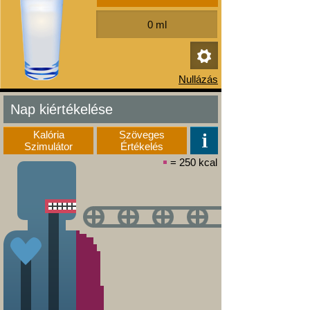
Nap kiértékelése
Kalória
Szöveges
Szimulátor
Értékelés