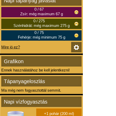
Napi tápanyag javaslat
0
/
67
Zsír: még maximum 67 g
0
/
275
Szénhidrát: még maximum 275 g
0
/
75
Fehérje: még minimum 75 g
Mire jó ez?
Grafikon
Ennek használatához be kell jelentkezni!
Tápanyageloszlás
Ma még nem fogyasztottál semmit.
Napi vízfogyasztás