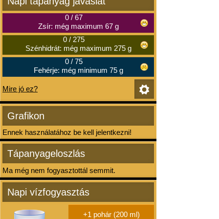
Napi tápanyag javaslat
0
/
67
Zsír: még maximum 67 g
0
/
275
Szénhidrát: még maximum 275 g
0
/
75
Fehérje: még minimum 75 g
Mire jó ez?
Grafikon
Ennek használatához be kell jelentkezni!
Tápanyageloszlás
Ma még nem fogyasztottál semmit.
Napi vízfogyasztás