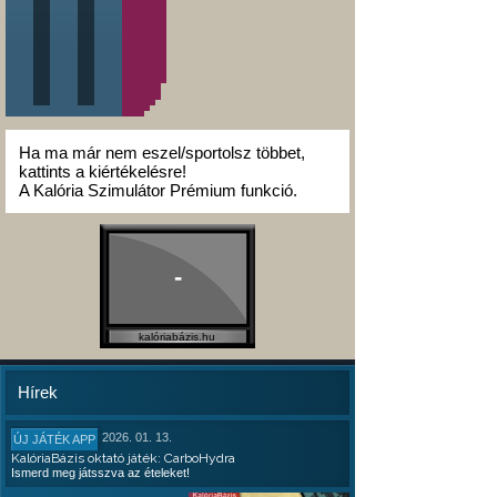
Ha ma már nem eszel/sportolsz többet,
kattints a kiértékelésre!
A Kalória Szimulátor Prémium funkció.
-
kalóriabázis.hu
Hírek
2026. 01. 13.
ÚJ JÁTÉK APP
KalóriaBázis oktató játék: CarboHydra
Ismerd meg játsszva az ételeket!