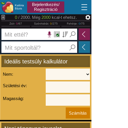
2026.08.06
Bejelentkezés/
Kalória
Bázis
Regisztráció
0
/ 2000. Még
2000
kcal-t ehetsz.
Zsír:
0
/67
Szénhidrát:
0
/275
Fehérje:
0
/75
Ideális testsúly kalkulátor
Nem:
Születési év:
Magasság: