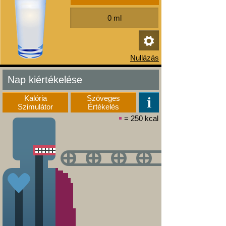
Nap kiértékelése
Kalória
Szöveges
Szimulátor
Értékelés