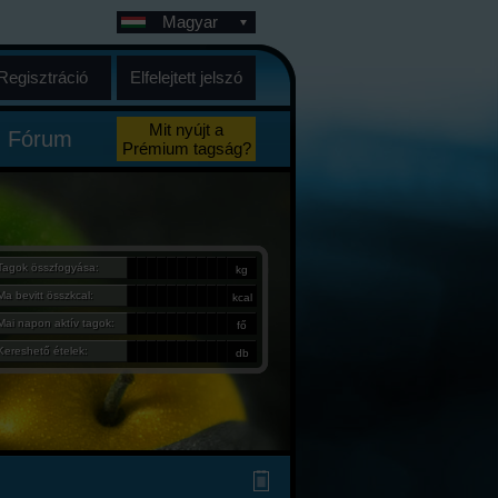
Magyar
Regisztráció
Elfelejtett jelszó
Mit nyújt a
Fórum
Prémium tagság?
Tagok összfogyása:
kg
Ma bevitt összkcal:
kcal
Mai napon aktív tagok:
fő
Kereshető ételek:
db