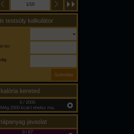
1/10
is testsúly kalkulátor
si év:
ág:
 kalória kereted
0 / 2000
Még 2000 kcal-t ehetsz ma.
 tápanyag javaslat
0
/
67