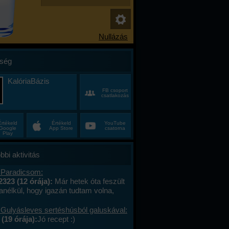
ség
KalóriaBázis
FB csoport
csatlakozás
Értékeld
Értékeld
YouTube
Google
App Store
csatorna
Play
bbi aktivitás
 Paradicsom:
2323 (12 órája):
Már hetek óta feszült
anélkül, hogy igazán tudtam volna,
alán a munkahelyi hajtás, talán az, hogy
ncas éveim közepén egyszer csak
 Gulyásleves sertéshúsból galuskával:
 körülöttem minden, ami régen izgalmas
(19 órája):
Jó recept :)
hétvégék már nem jelentettek semmit, a