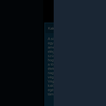
Kalóriaszámlálás
A sikeres fogyás titka valójában igen
egyszerű: égess több energiát, mint
amennyit beviszel. Természetesen e
elég nagy fegyelemre és akaraterőre
szükség, de meglepődve fogod tapasz
hogy a kalóriaszámolás mennyire ru
a többi diétához képest. Itt nincsenek ti
ételek és a megengedett kalóriabevite
nagymértékben növelheted ha testmo
végzel.
Végül, de nem utolsó sorban, a
kalóriaszámolás módszerét a legtöbb
egészségügyi szakorvos ajánlja és
támogatja.
To