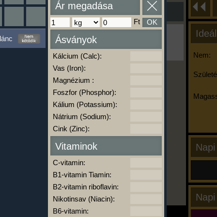
Ár megadása
Ft
OK
Ideál
Ha ma már nem eszel/sportolsz többet,
lánc
Ásványok
kattints a kiértékelésre!
A Kalória Szimulátor Prémium funkció.
Nem:
Kálcium (Calc):
Vas (Iron):
Születé
Magnézium :
-
Foszfor (Phosphor):
Magass
Kálium (Potassium):
Nátrium (Sodium):
kalóriabázis.hu
Cink (Zinc):
Vitaminok
Napi
C-vitamin:
B1-vitamin Tiamin:
B2-vitamin riboflavin:
Napi
Nikotinsav (Niacin):
B6-vitamin: