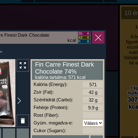
10 ér
1
ZS:
0
re Finest Dark Chocolate
A l
SZ:
0
kcal
figyel
F:
0
eszel
kaló
um
Valójáb
be a
Fin Carre Finest Dark
Chocolate 74%
kalória tartalma: 571 kcal
Kalória (Energy):
Zsír (Fat):
Szénhidrát (Carbo):
Fehérje (Protein):
Rost (Fiber):
Gyüm. megadva-e:
Cukor (Sugars):