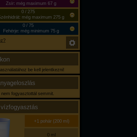
Zsír: még maximum 67 g
0
/
275
zénhidrát: még maximum 275 g
0
/
75
Fehérje: még minimum 75 g
ez?
ikon
sználatához be kell jelentkezni!
nyageloszlás
nem fogyasztottál semmit.
 vízfogyasztás