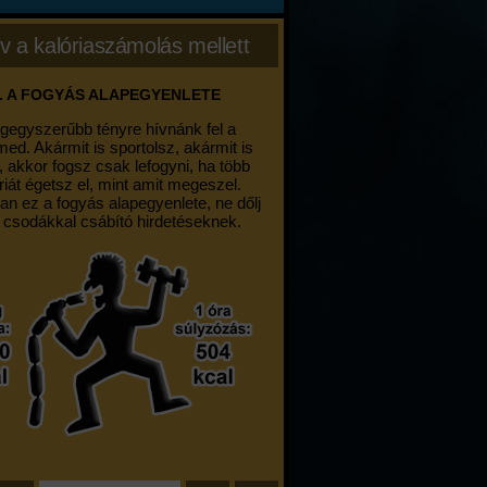
v a kalóriaszámolás mellett
. A FOGYÁS ALAPEGYENLETE
egegyszerűbb tényre hívnánk fel a
med. Akármit is sportolsz, akármit is
, akkor fogsz csak lefogyni, ha több
riát égetsz el, mint amit megeszel.
an ez a fogyás alapegyenlete, ne dőlj
 csodákkal csábító hirdetéseknek.