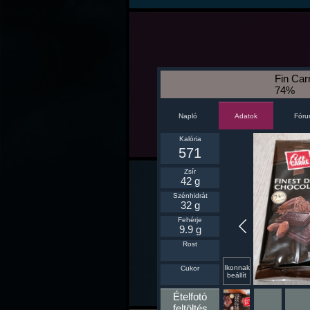
Fin Car
74%
Napló
Fór
Adatok
Kalória
571
Zsír
42 g
Szénhidrát
32 g
Fehérje
9.9 g
Rost
Ikonnak
Cukor
beállít
Ételfotó
feltöltés