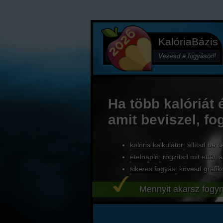
KalóriaBázis
Vezesd a fogyásod!
Ha több kalóriát 
amit beviszel, fo
kalória kalkulátor:
állítsd be c
ételnapló:
rögzítsd mit ettél, s
sikeres fogyás:
kövesd grafik
Mennyit akarsz fogyn