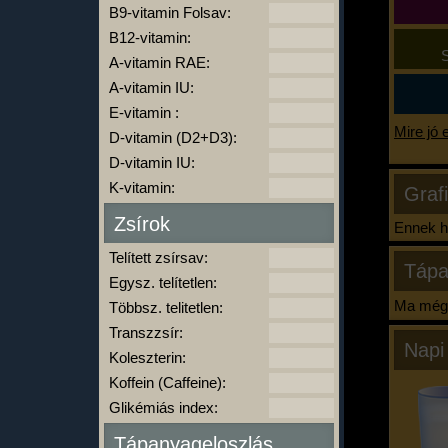
B9-vitamin Folsav:
B12-vitamin:
S
A-vitamin RAE:
A-vitamin IU:
E-vitamin :
Mire jó 
D-vitamin (D2+D3):
D-vitamin IU:
K-vitamin:
Graf
Zsírok
Ennek ha
Telített zsírsav:
Tápa
Egysz. telítetlen:
Ma még 
Többsz. telitetlen:
Transzzsír:
Napi
Koleszterin:
Koffein (Caffeine):
Glikémiás index:
Tápanyageloszlás