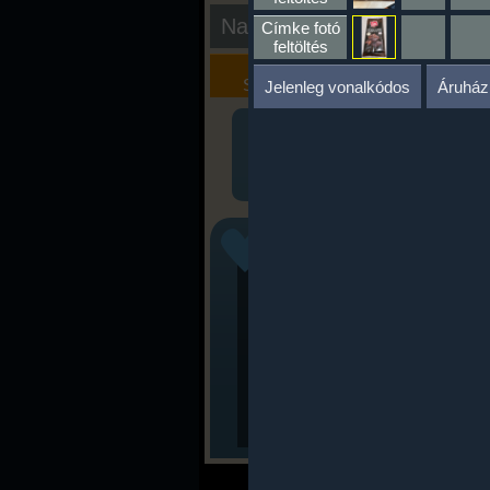
Nap kiértékelése
Címke fotó
feltöltés
Kalória
Szöveges
Szimulátor
Értékelés
Jelenleg vonalkódos
Áruház