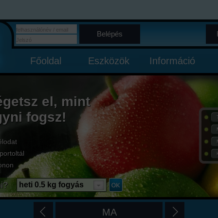
Belépés
Főoldal
Eszközök
Információ
égetsz el, mint
gyni fogsz!
élodat
portoltál
onon
i?
heti 0.5 kg fogyás
MA