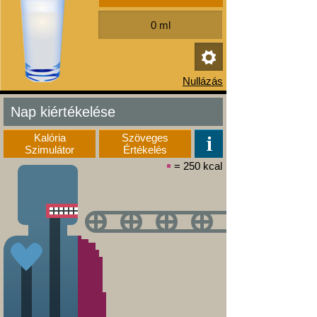
Nap kiértékelése
Kalória
Szöveges
Szimulátor
Értékelés