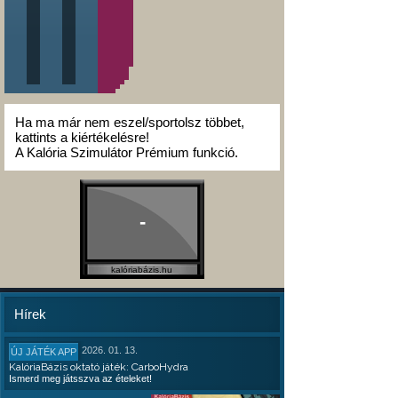
Ha ma már nem eszel/sportolsz többet,
kattints a kiértékelésre!
A Kalória Szimulátor Prémium funkció.
-
kalóriabázis.hu
Hírek
2026. 01. 13.
ÚJ JÁTÉK APP
KalóriaBázis oktató játék: CarboHydra
Ismerd meg játsszva az ételeket!