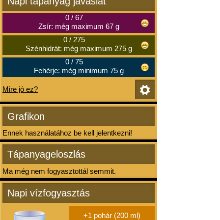
Napi tápanyag javaslat
0
/
67
Zsír: még maximum 67 g
0
/
275
Szénhidrát: még maximum 275 g
0
/
75
Fehérje: még minimum 75 g
Mire jó ez?
Grafikon
Ennek használatához be kell jelentkezni!
Tápanyageloszlás
Ma még nem fogyasztottál semmit.
Napi vízfogyasztás