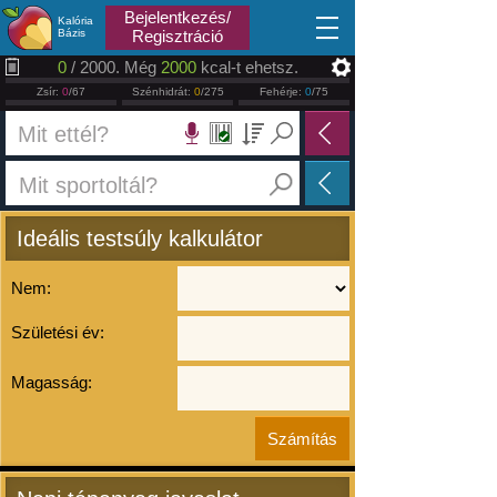
2026.08.08
Bejelentkezés/
Kalória
Bázis
Regisztráció
0
/ 2000. Még
2000
kcal-t ehetsz.
Zsír:
0
/67
Szénhidrát:
0
/275
Fehérje:
0
/75
Ideális testsúly kalkulátor
Nem:
Születési év:
Magasság: