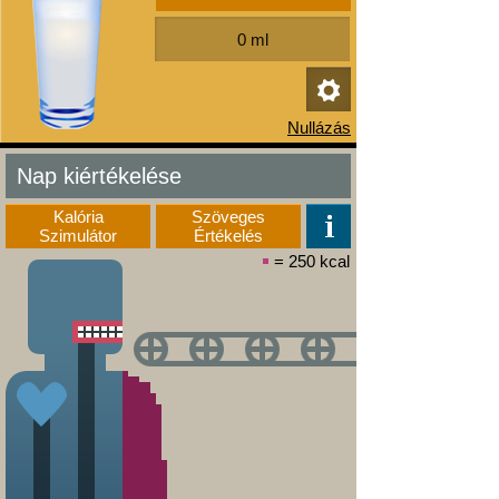
Nap kiértékelése
Kalória
Szöveges
Szimulátor
Értékelés