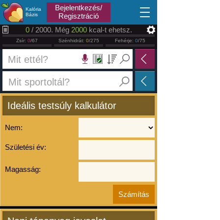
2026.08.08
Bejelentkezés/
Kalória
Bázis
Regisztráció
0
/ 2000. Még
2000
kcal-t ehetsz.
Zsír:
0
/67
Szénhidrát:
0
/275
Fehérje:
0
/75
Ideális testsúly kalkulátor
Nem:
Születési év:
Magasság: