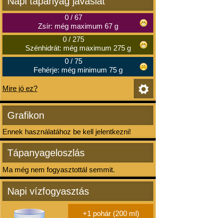
Napi tápanyag javaslat
0
/
67
Zsír: még maximum 67 g
0
/
275
Szénhidrát: még maximum 275 g
0
/
75
Fehérje: még minimum 75 g
Mire jó ez?
Grafikon
Ennek használatához be kell jelentkezni!
Tápanyageloszlás
Ma még nem fogyasztottál semmit.
Napi vízfogyasztás