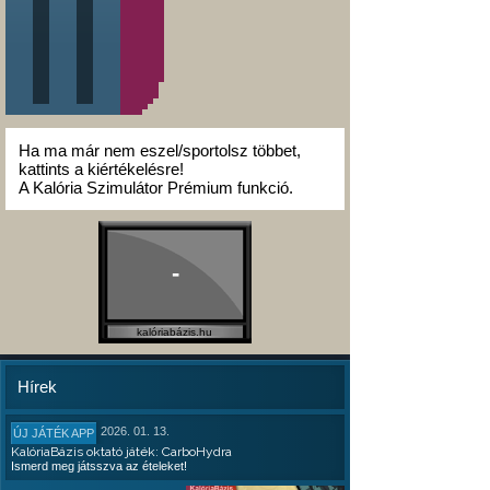
Ha ma már nem eszel/sportolsz többet,
kattints a kiértékelésre!
A Kalória Szimulátor Prémium funkció.
-
kalóriabázis.hu
Hírek
2026. 01. 13.
ÚJ JÁTÉK APP
KalóriaBázis oktató játék: CarboHydra
Ismerd meg játsszva az ételeket!