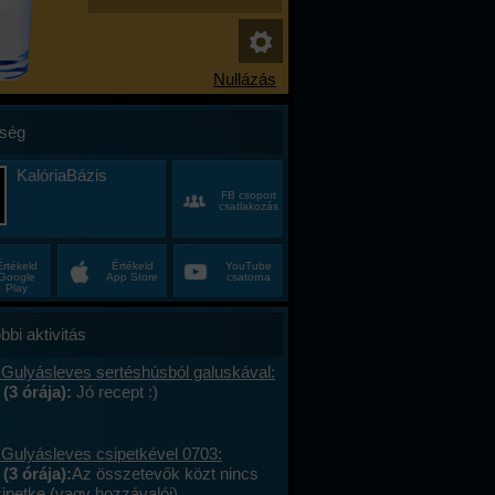
ség
KalóriaBázis
FB csoport
csatlakozás
Értékeld
Értékeld
YouTube
Google
App Store
csatorna
Play
bbi aktivitás
 Gulyásleves sertéshúsból galuskával:
 (3 órája):
Jó recept :)
 Gulyásleves csipetkével 0703:
(3 órája):
Az összetevők közt nincs
sipetke (vagy hozzávalói).