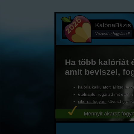
KalóriaBázis
Vezesd a fogyásod!
Ha több kalóriát 
amit beviszel, fo
kalória kalkulátor:
állítsd be c
ételnapló:
rögzítsd mit ettél, s
sikeres fogyás:
kövesd grafik
Mennyit akarsz fogyn