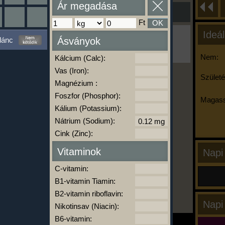
Ár megadása
Ft
OK
Ideál
Ha ma már nem eszel/sportolsz többet,
lánc
Ásványok
kattints a kiértékelésre!
A Kalória Szimulátor Prémium funkció.
Nem:
Kálcium (Calc):
Vas (Iron):
Születé
Magnézium :
-
Foszfor (Phosphor):
Magass
Kálium (Potassium):
Nátrium (Sodium):
kalóriabázis.hu
Cink (Zinc):
Vitaminok
Napi
C-vitamin:
B1-vitamin Tiamin:
B2-vitamin riboflavin:
Napi
Nikotinsav (Niacin):
B6-vitamin: