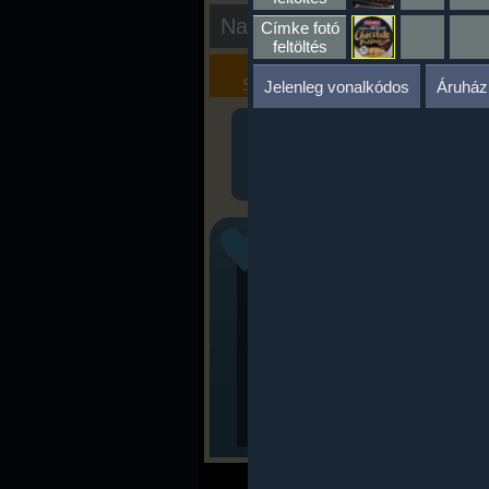
Nap kiértékelése
Címke fotó
feltöltés
Kalória
Szöveges
Szimulátor
Értékelés
Jelenleg vonalkódos
Áruház