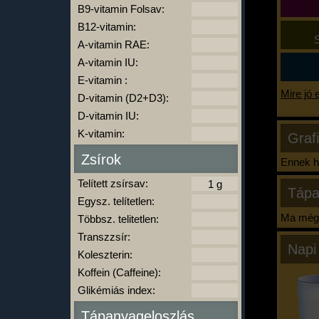
B9-vitamin Folsav:
B12-vitamin:
S
A-vitamin RAE:
A-vitamin IU:
E-vitamin :
Mire jó 
D-vitamin (D2+D3):
D-vitamin IU:
K-vitamin:
Graf
Zsírok
Ennek ha
Telített zsírsav:
Tápa
Egysz. telítetlen:
Ma még 
Többsz. telitetlen:
Transzzsír:
Napi
Koleszterin:
Koffein (Caffeine):
Glikémiás index:
Tápanyageloszlás