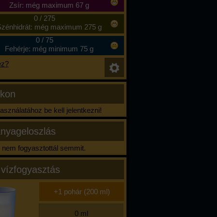
Zsír: még maximum 67 g
0
/
275
zénhidrát: még maximum 275 g
0
/
75
Fehérje: még minimum 75 g
ez?
ikon
sználatához be kell jelentkezni!
nyageloszlás
nem fogyasztottál semmit.
 vízfogyasztás