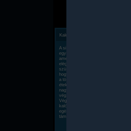
Kalóriaszámlálás
A sikeres fogyás titka valójában igen
egyszerű: égess több energiát, mint
amennyit beviszel. Természetesen e
elég nagy fegyelemre és akaraterőre
szükség, de meglepődve fogod tapasz
hogy a kalóriaszámolás mennyire ru
a többi diétához képest. Itt nincsenek ti
ételek és a megengedett kalóriabevite
nagymértékben növelheted ha testmo
végzel.
Végül, de nem utolsó sorban, a
kalóriaszámolás módszerét a legtöbb
egészségügyi szakorvos ajánlja és
támogatja.
To