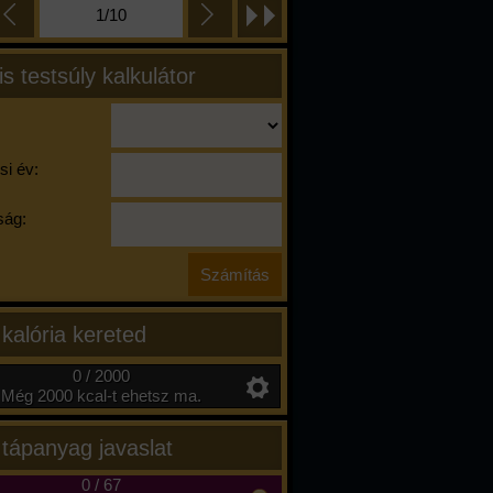
1/10
is testsúly kalkulátor
si év:
ág:
 kalória kereted
0 / 2000
Még 2000 kcal-t ehetsz ma.
 tápanyag javaslat
0
/
67