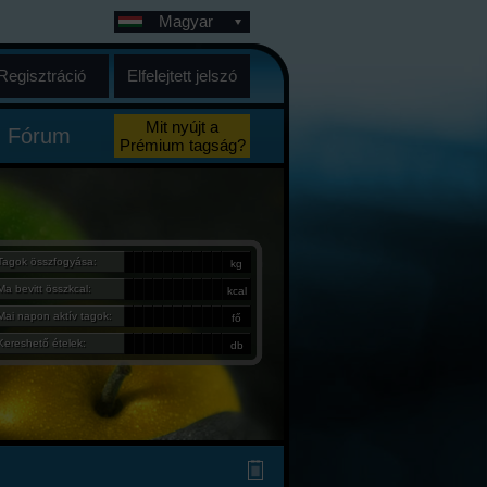
Magyar
Regisztráció
Elfelejtett jelszó
Mit nyújt a
Fórum
Prémium tagság?
Tagok összfogyása:
kg
Ma bevitt összkcal:
kcal
Mai napon aktív tagok:
fő
Kereshető ételek:
db