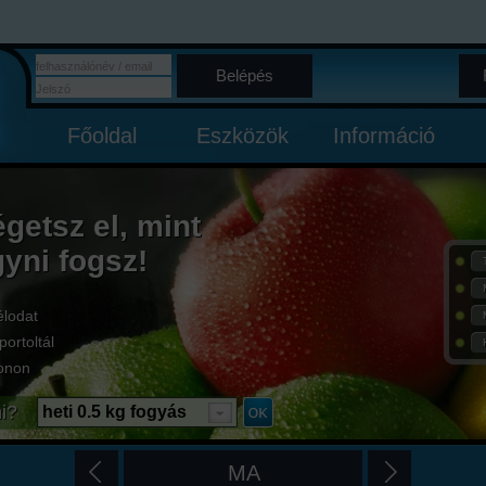
Belépés
Főoldal
Eszközök
Információ
égetsz el, mint
gyni fogsz!
élodat
portoltál
onon
i?
heti 0.5 kg fogyás
MA