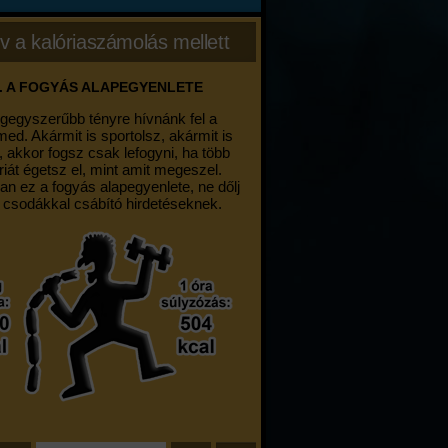
v a kalóriaszámolás mellett
. A FOGYÁS ALAPEGYENLETE
egegyszerűbb tényre hívnánk fel a
med. Akármit is sportolsz, akármit is
, akkor fogsz csak lefogyni, ha több
riát égetsz el, mint amit megeszel.
an ez a fogyás alapegyenlete, ne dőlj
 csodákkal csábító hirdetéseknek.