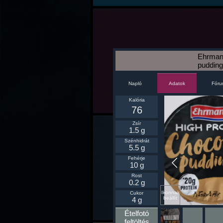
Ehrmann
pudding
Napló
Fór
Adatok
Kalória
76
Zsír
1.5 g
Szénhidrát
5.5 g
Fehérje
10 g
Rost
0.2 g
Ikonnak
Cukor
beállít
4 g
Ételfotó
feltöltés