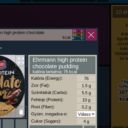
10 ér
1
ZS:
0
 high protein chocolate
A l
SZ:
0
kcal
figyel
F:
0
eszel
kaló
um
Valójáb
be a
Ehrmann high protein
chocolate pudding
kalória tartalma: 76 kcal
Kalória (Energy):
Zsír (Fat):
Szénhidrát (Carbo):
Fehérje (Protein):
Rost (Fiber):
Gyüm. megadva-e:
Cukor (Sugars):