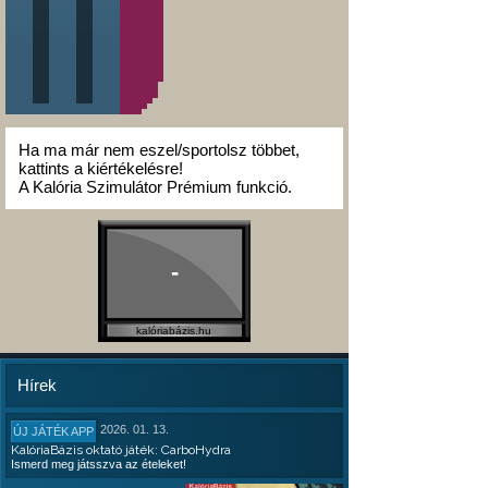
Ha ma már nem eszel/sportolsz többet,
kattints a kiértékelésre!
A Kalória Szimulátor Prémium funkció.
-
kalóriabázis.hu
Hírek
2026. 01. 13.
ÚJ JÁTÉK APP
KalóriaBázis oktató játék: CarboHydra
Ismerd meg játsszva az ételeket!