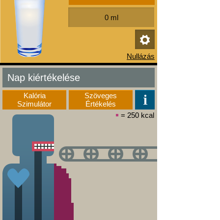
Nap kiértékelése
Kalória
Szöveges
Szimulátor
Értékelés