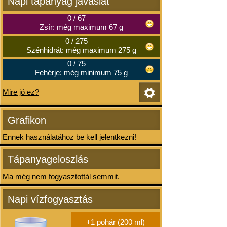
Napi tápanyag javaslat
0
/
67
Zsír: még maximum 67 g
0
/
275
Szénhidrát: még maximum 275 g
0
/
75
Fehérje: még minimum 75 g
Mire jó ez?
Grafikon
Ennek használatához be kell jelentkezni!
Tápanyageloszlás
Ma még nem fogyasztottál semmit.
Napi vízfogyasztás