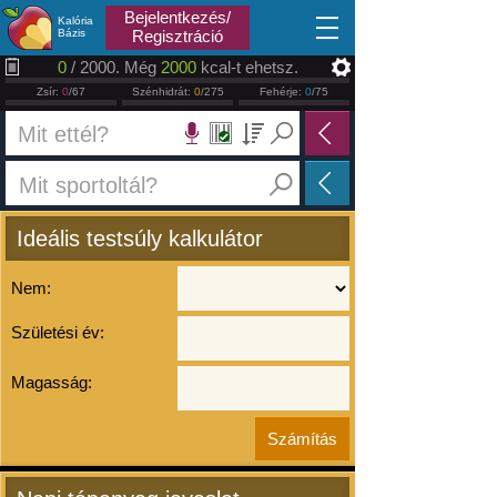
2026.08.10
Bejelentkezés/
Kalória
Bázis
Regisztráció
0
/ 2000. Még
2000
kcal-t ehetsz.
Zsír:
0
/67
Szénhidrát:
0
/275
Fehérje:
0
/75
Ideális testsúly kalkulátor
Nem:
Születési év:
Magasság: