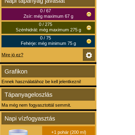
Napi tápanyag javaslat
0
/
67
Zsír: még maximum 67 g
0
/
275
Szénhidrát: még maximum 275 g
0
/
75
Fehérje: még minimum 75 g
Mire jó ez?
Grafikon
Ennek használatához be kell jelentkezni!
Tápanyageloszlás
Ma még nem fogyasztottál semmit.
Napi vízfogyasztás