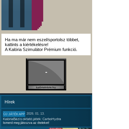
Ha ma már nem eszel/sportolsz többet,
kattints a kiértékelésre!
A Kalória Szimulátor Prémium funkció.
-
kalóriabázis.hu
Hírek
2026. 01. 13.
ÚJ JÁTÉK APP
KalóriaBázis oktató játék: CarboHydra
Ismerd meg játsszva az ételeket!