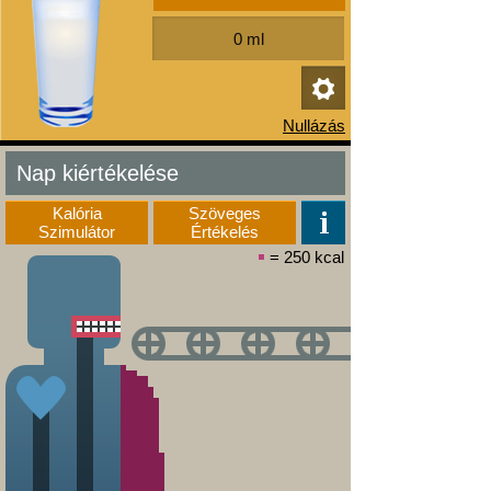
Nap kiértékelése
Kalória
Szöveges
Szimulátor
Értékelés