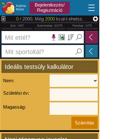
2026.08.06
Bejelentkezés/
Kalória
Bázis
Regisztráció
0
/ 2000. Még
2000
kcal-t ehetsz.
Zsír:
0
/67
Szénhidrát:
0
/275
Fehérje:
0
/75
Ideális testsúly kalkulátor
Nem:
Születési év:
Magasság: