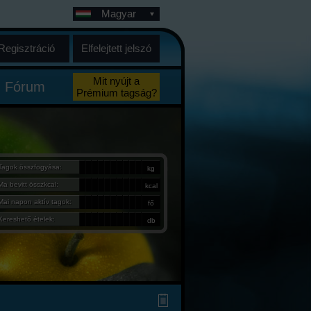
Magyar
Regisztráció
Elfelejtett jelszó
Mit nyújt a
Fórum
Prémium tagság?
Tagok összfogyása:
kg
Ma bevitt összkcal:
kcal
Mai napon aktív tagok:
fő
Kereshető ételek:
db