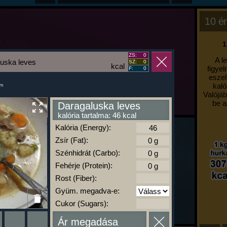
10 ér
1
ZS:
0
A l
uska leves
SZ:
0
kcal
figyel
F:
0
eszel
kaló
um
Valójáb
be a
Daragaluska leves
kalória tartalma: 46 kcal
Kalória (Energy):
Zsír (Fat):
Szénhidrát (Carbo):
Fehérje (Protein):
Rost (Fiber):
Gyüm. megadva-e:
Cukor (Sugars):
Ár megadása