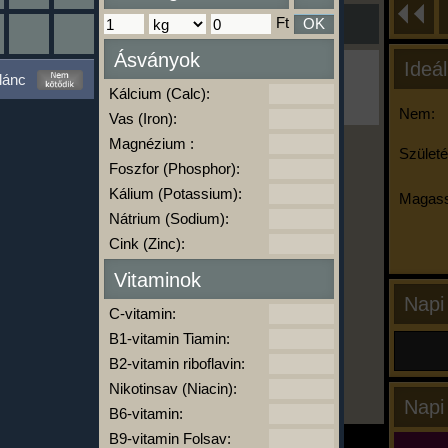
Ft
OK
Ásványok
Ideál
Ha ma már nem eszel/sportolsz többet,
lánc
kattints a kiértékelésre!
Kálcium (Calc):
A Kalória Szimulátor Prémium funkció.
Nem:
Vas (Iron):
Magnézium :
Születé
Foszfor (Phosphor):
-
Kálium (Potassium):
Magass
Nátrium (Sodium):
Cink (Zinc):
kalóriabázis.hu
Vitaminok
Napi
C-vitamin:
B1-vitamin Tiamin:
B2-vitamin riboflavin:
Nikotinsav (Niacin):
Napi
B6-vitamin:
B9-vitamin Folsav: