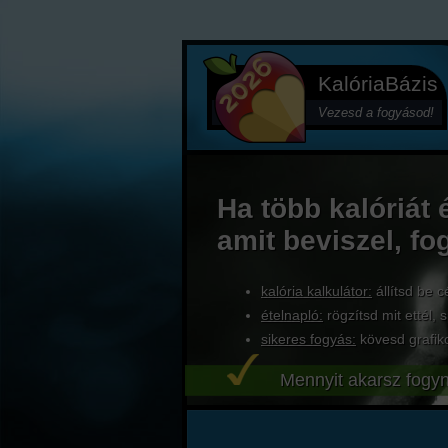
KalóriaBázis
Vezesd a fogyásod!
Ha több kalóriát 
amit beviszel, fo
kalória kalkulátor:
állítsd be c
ételnapló:
rögzítsd mit ettél, s
sikeres fogyás:
kövesd grafik
Mennyit akarsz fogyn