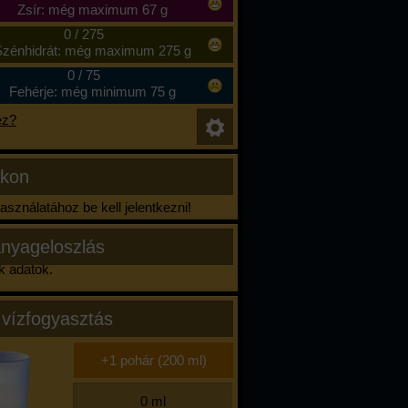
Zsír: még maximum 67 g
0
/
275
zénhidrát: még maximum 275 g
0
/
75
Fehérje: még minimum 75 g
ez?
ikon
sználatához be kell jelentkezni!
nyageloszlás
k adatok.
 vízfogyasztás