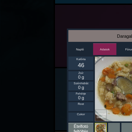
Daragal
Napló
Fór
Adatok
Kalória
46
Zsír
0 g
Szénhidrát
0 g
Fehérje
0 g
Rost
Ikonnak
Cukor
beállít
Ételfotó
feltöltés