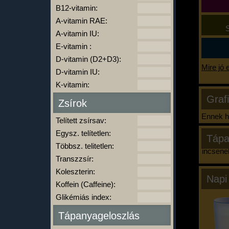
B12-vitamin:
A-vitamin RAE:
S
A-vitamin IU:
E-vitamin :
D-vitamin (D2+D3):
Mire jó 
D-vitamin IU:
K-vitamin:
Graf
Zsírok
Ennek ha
Telített zsírsav:
Egysz. telítetlen:
Tápa
Többsz. telitetlen:
Nincsene
Transzzsír:
Koleszterin:
Napi
Koffein (Caffeine):
Glikémiás index:
Tápanyageloszlás