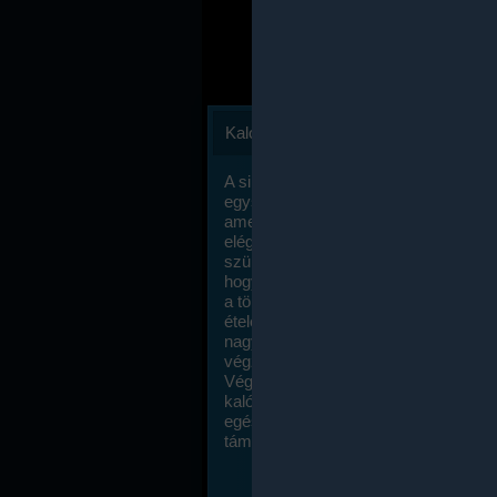
Kalóriaszámlálás
A sikeres fogyás titka valójában igen
egyszerű: égess több energiát, mint
amennyit beviszel. Természetesen e
elég nagy fegyelemre és akaraterőre
szükség, de meglepődve fogod tapasz
hogy a kalóriaszámolás mennyire ru
a többi diétához képest. Itt nincsenek ti
ételek és a megengedett kalóriabevite
nagymértékben növelheted ha testmo
végzel.
Végül, de nem utolsó sorban, a
kalóriaszámolás módszerét a legtöbb
egészségügyi szakorvos ajánlja és
támogatja.
To