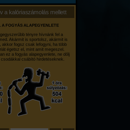
v a kalóriaszámolás mellett
. A FOGYÁS ALAPEGYENLETE
egegyszerűbb tényre hívnánk fel a
med. Akármit is sportolsz, akármit is
, akkor fogsz csak lefogyni, ha több
riát égetsz el, mint amit megeszel.
an ez a fogyás alapegyenlete, ne dőlj
 csodákkal csábító hirdetéseknek.