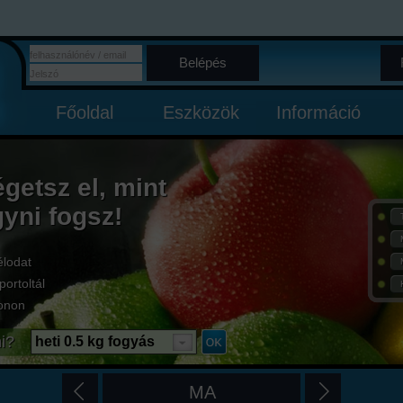
Belépés
Főoldal
Eszközök
Információ
égetsz el, mint
gyni fogsz!
élodat
portoltál
onon
i?
heti 0.5 kg fogyás
MA