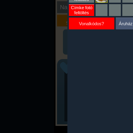
Nap kiértékelése
Címke fotó
feltöltés
Kalória
Szöveges
Szimulátor
Értékelés
Vonalkódos?
Áruház