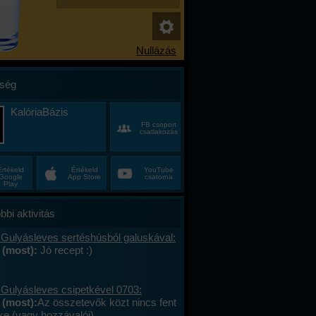
ség
KalóriaBázis
FB csoport
csatlakozás
Értékeld
Értékeld
YouTube
Google
App Store
csatorna
Play
bbi aktivitás
 Gulyásleves sertéshúsból galuskával:
 (most):
Jó recept :)
 Gulyásleves csipetkével 0703:
 (most):
Az összetevők közt nincs fent
ke (vagy hozzávalói).