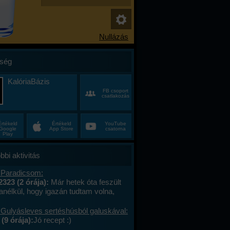
ség
KalóriaBázis
FB csoport
csatlakozás
Értékeld
Értékeld
YouTube
Google
App Store
csatorna
Play
bbi aktivitás
 Paradicsom:
2323 (2 órája):
Már hetek óta feszült
anélkül, hogy igazán tudtam volna,
alán a munkahelyi hajtás, talán az, hogy
ncas éveim közepén egyszer csak
 Gulyásleves sertéshúsból galuskával:
 körülöttem minden, ami régen izgalmas
(9 órája):
Jó recept :)
hétvégék már nem jelentettek semmit, a