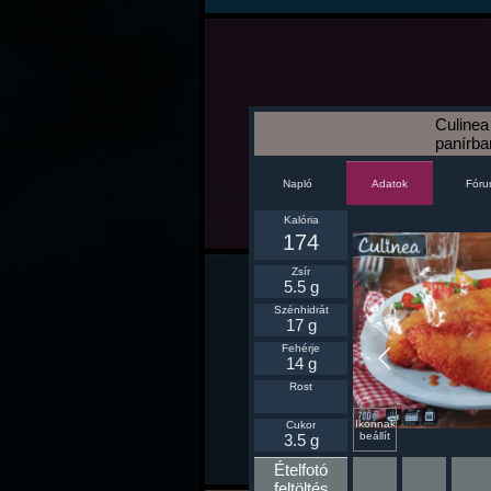
Culinea 
panírba
Napló
Fór
Adatok
Kalória
174
Zsír
5.5 g
Szénhidrát
17 g
Fehérje
14 g
Rost
Ikonnak
Cukor
beállít
3.5 g
Ételfotó
feltöltés