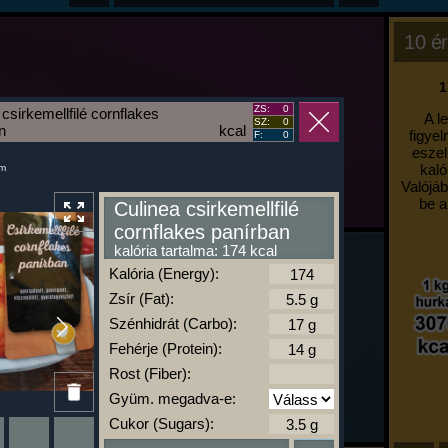
10 ér
1
ZS:
0
csirkemellfilé cornflakes
A l
SZ:
0
n
kcal
figyel
F:
0
eszel
kaló
um
Valójáb
be a
Culinea csirkemellfilé
cornflakes panírban
kalória tartalma: 174 kcal
Kalória (Energy):
Zsír (Fat):
Szénhidrát (Carbo):
Fehérje (Protein):
Rost (Fiber):
Gyüm. megadva-e:
Cukor (Sugars):