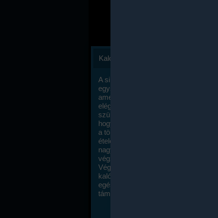
Kalóriaszámlálás
A sikeres fogyás titka valójában igen
egyszerű: égess több energiát, mint
amennyit beviszel. Természetesen e
elég nagy fegyelemre és akaraterőre
szükség, de meglepődve fogod tapasz
hogy a kalóriaszámolás mennyire ru
a többi diétához képest. Itt nincsenek ti
ételek és a megengedett kalóriabevite
nagymértékben növelheted ha testmo
végzel.
Végül, de nem utolsó sorban, a
kalóriaszámolás módszerét a legtöbb
egészségügyi szakorvos ajánlja és
támogatja.
To