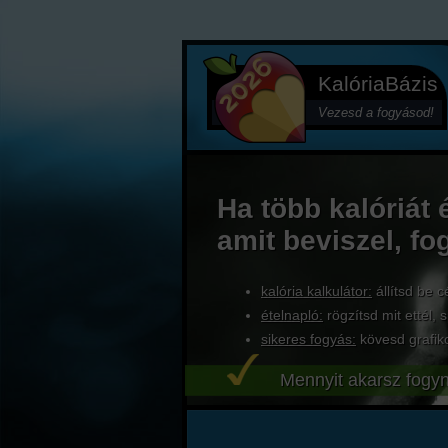
KalóriaBázis
Vezesd a fogyásod!
Ha több kalóriát 
amit beviszel, fo
kalória kalkulátor:
állítsd be c
ételnapló:
rögzítsd mit ettél, s
sikeres fogyás:
kövesd grafik
Mennyit akarsz fogyn