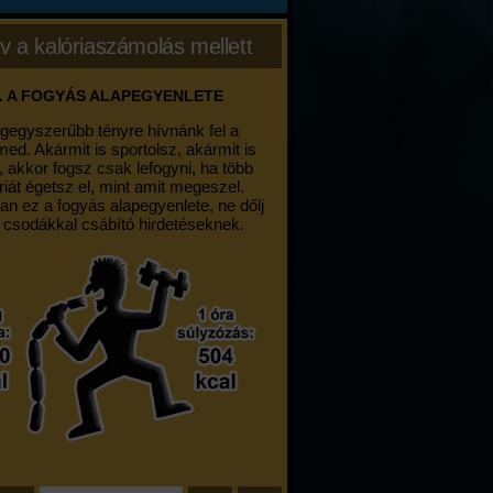
v a kalóriaszámolás mellett
. A FOGYÁS ALAPEGYENLETE
egegyszerűbb tényre hívnánk fel a
med. Akármit is sportolsz, akármit is
, akkor fogsz csak lefogyni, ha több
riát égetsz el, mint amit megeszel.
an ez a fogyás alapegyenlete, ne dőlj
 csodákkal csábító hirdetéseknek.