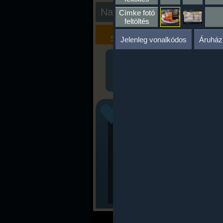
Nap kiértékelése
Címke fotó
feltöltés
Kalória
Szöveges
Szimulátor
Értékelés
Jelenleg vonalkódos
Áruház