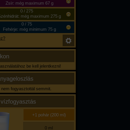
Zsír: még maximum 67 g
0
/
275
zénhidrát: még maximum 275 g
0
/
75
Fehérje: még minimum 75 g
ez?
ikon
sználatához be kell jelentkezni!
nyageloszlás
nem fogyasztottál semmit.
 vízfogyasztás