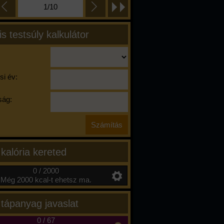
1/10
is testsúly kalkulátor
si év:
ág:
 kalória kereted
0 / 2000
Még 2000 kcal-t ehetsz ma.
 tápanyag javaslat
0
/
67