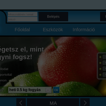
Belépés
Főoldal
Eszközök
Információ
égetsz el, mint
gyni fogsz!
élodat
portoltál
onon
i?
heti 0.5 kg fogyás
MA