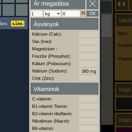
Ár megadása
Ft
OK
Ideál
Ha ma már nem eszel/sportolsz többet,
lánc
Ásványok
kattints a kiértékelésre!
A Kalória Szimulátor Prémium funkció.
Nem:
Kálcium (Calc):
Vas (Iron):
Születé
Magnézium :
-
Foszfor (Phosphor):
Magass
Kálium (Potassium):
Nátrium (Sodium):
kalóriabázis.hu
Cink (Zinc):
Vitaminok
Napi
C-vitamin:
B1-vitamin Tiamin:
B2-vitamin riboflavin:
Napi
Nikotinsav (Niacin):
B6-vitamin: