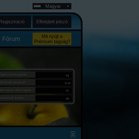
Magyar
Regisztráció
Elfelejtett jelszó
Mit nyújt a
Fórum
Prémium tagság?
Tagok összfogyása:
kg
Ma bevitt összkcal:
kcal
Mai napon aktív tagok:
fő
Kereshető ételek:
db