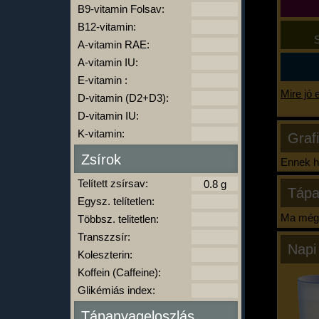
B9-vitamin Folsav:
B12-vitamin:
S
A-vitamin RAE:
A-vitamin IU:
E-vitamin :
Mire jó 
D-vitamin (D2+D3):
D-vitamin IU:
K-vitamin:
Graf
Zsírok
Ennek ha
Telített zsírsav:
Tápa
Egysz. telítetlen:
Ma még 
Többsz. telitetlen:
Transzzsír:
Napi
Koleszterin:
Koffein (Caffeine):
Glikémiás index:
Tápanyageloszlás