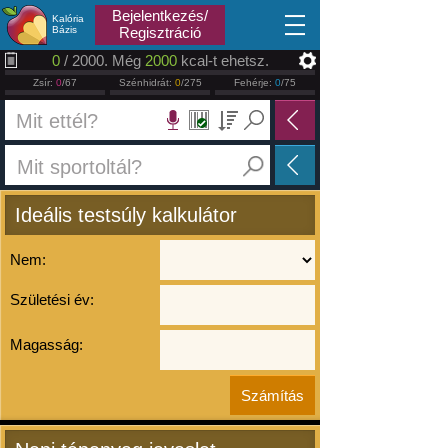
2026.08.08
Bejelentkezés/
Kalória
Bázis
Regisztráció
0
/ 2000. Még
2000
kcal-t ehetsz.
Zsír:
0
/67
Szénhidrát:
0
/275
Fehérje:
0
/75
Ideális testsúly kalkulátor
Nem:
Születési év:
Magasság: