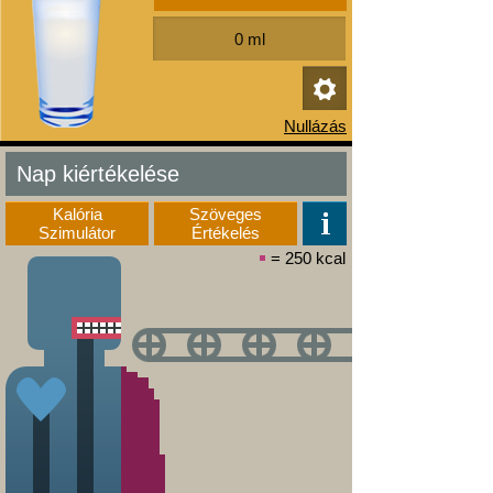
Nap kiértékelése
Kalória
Szöveges
Szimulátor
Értékelés