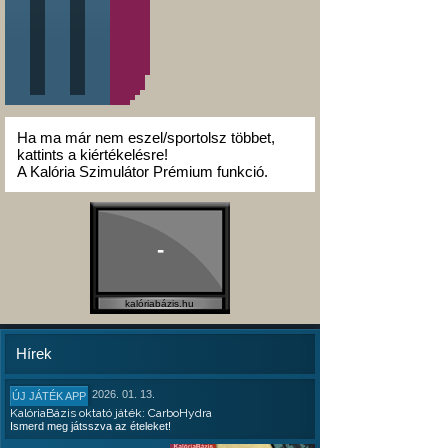
Ha ma már nem eszel/sportolsz többet,
kattints a kiértékelésre!
A Kalória Szimulátor Prémium funkció.
-
kalóriabázis.hu
Hírek
2026. 01. 13.
ÚJ JÁTÉK APP
KalóriaBázis oktató játék: CarboHydra
Ismerd meg játsszva az ételeket!