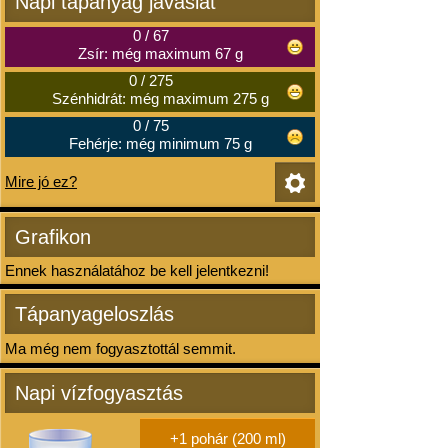
Napi tápanyag javaslat
0
/
67
Zsír: még maximum 67 g
0
/
275
Szénhidrát: még maximum 275 g
0
/
75
Fehérje: még minimum 75 g
Mire jó ez?
Grafikon
Ennek használatához be kell jelentkezni!
Tápanyageloszlás
Ma még nem fogyasztottál semmit.
Napi vízfogyasztás