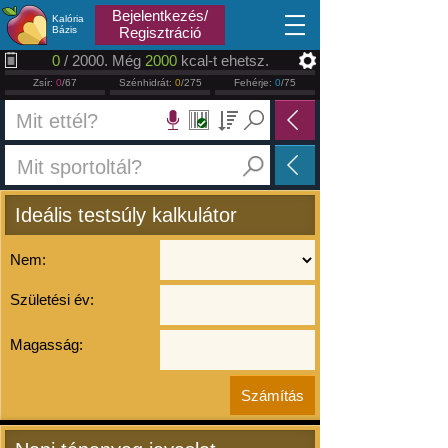
2026.08.07
Bejelentkezés/
Kalória
Bázis
Regisztráció
0
/ 2000. Még
2000
kcal-t ehetsz.
Zsír:
0
/67
Szénhidrát:
0
/275
Fehérje:
0
/75
Ideális testsúly kalkulátor
Nem:
Születési év:
Magasság: