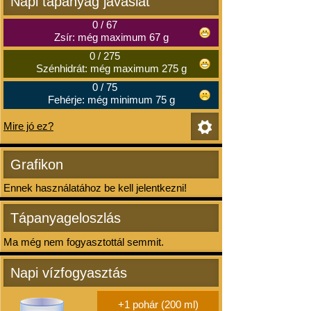
Napi tápanyag javaslat
0
/
67
Zsír: még maximum 67 g
0
/
275
Szénhidrát: még maximum 275 g
0
/
75
Fehérje: még minimum 75 g
Mire jó ez?
Grafikon
Ennek használatához be kell jelentkezni!
Tápanyageloszlás
Ma még nem fogyasztottál semmit.
Napi vízfogyasztás