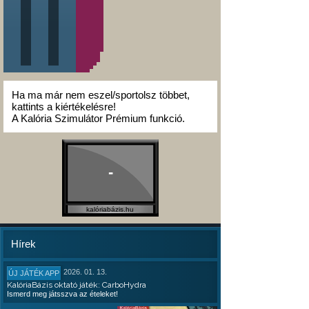
Ha ma már nem eszel/sportolsz többet,
kattints a kiértékelésre!
A Kalória Szimulátor Prémium funkció.
-
kalóriabázis.hu
Hírek
2026. 01. 13.
ÚJ JÁTÉK APP
KalóriaBázis oktató játék: CarboHydra
Ismerd meg játsszva az ételeket!