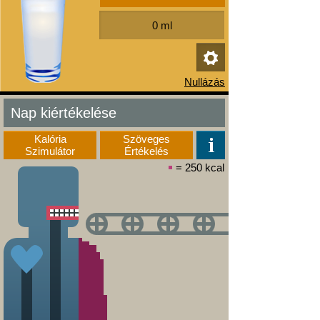
Nap kiértékelése
Kalória
Szöveges
Szimulátor
Értékelés