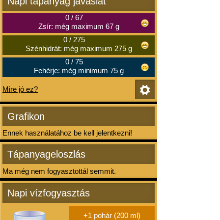
Napi tápanyag javaslat
0
/
67
Zsír: még maximum 67 g
0
/
275
Szénhidrát: még maximum 275 g
0
/
75
Fehérje: még minimum 75 g
Mire jó ez?
Grafikon
Ennek használatához be kell jelentkezni!
Tápanyageloszlás
Ma még nem fogyasztottál semmit.
Napi vízfogyasztás