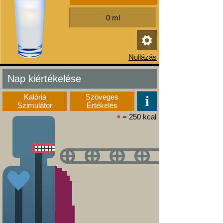
Nap kiértékelése
Kalória
Szöveges
Szimulátor
Értékelés