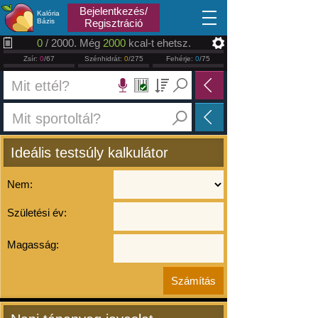
2026.08.06
Bejelentkezés/
Kalória
Bázis
Regisztráció
0
/ 2000. Még
2000
kcal-t ehetsz.
Zsír:
0
/67
Szénhidrát:
0
/275
Fehérje:
0
/75
Ideális testsúly kalkulátor
Nem:
Születési év:
Magasság: