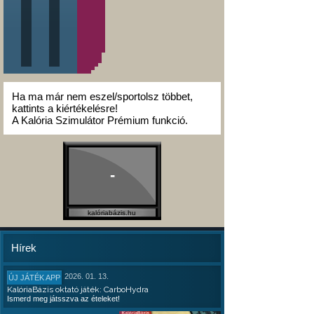
Ha ma már nem eszel/sportolsz többet,
kattints a kiértékelésre!
A Kalória Szimulátor Prémium funkció.
-
kalóriabázis.hu
Hírek
2026. 01. 13.
ÚJ JÁTÉK APP
KalóriaBázis oktató játék: CarboHydra
Ismerd meg játsszva az ételeket!