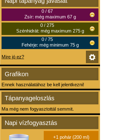
Napi tápanyag javaslat
0
/
67
Zsír: még maximum 67 g
0
/
275
Szénhidrát: még maximum 275 g
0
/
75
Fehérje: még minimum 75 g
Mire jó ez?
Grafikon
Ennek használatához be kell jelentkezni!
Tápanyageloszlás
Ma még nem fogyasztottál semmit.
Napi vízfogyasztás