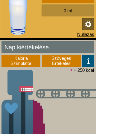
Nap kiértékelése
Kalória
Szöveges
Szimulátor
Értékelés