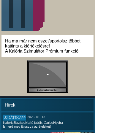
Ha ma már nem eszel/sportolsz többet,
kattints a kiértékelésre!
A Kalória Szimulátor Prémium funkció.
-
kalóriabázis.hu
Hírek
2026. 01. 13.
ÚJ JÁTÉK APP
KalóriaBázis oktató játék: CarboHydra
Ismerd meg játsszva az ételeket!