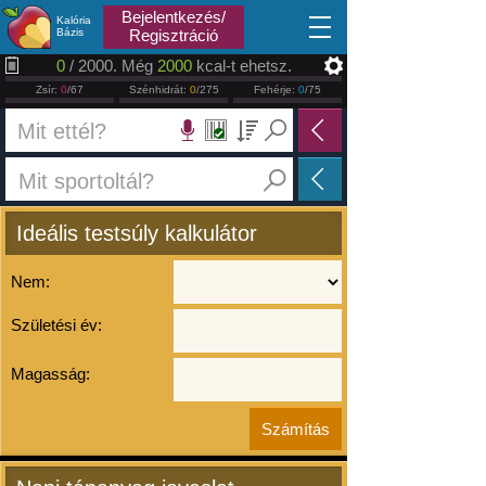
2026.08.09
Bejelentkezés/
Kalória
Bázis
Regisztráció
0
/ 2000. Még
2000
kcal-t ehetsz.
Zsír:
0
/67
Szénhidrát:
0
/275
Fehérje:
0
/75
Ideális testsúly kalkulátor
Nem:
Születési év:
Magasság: