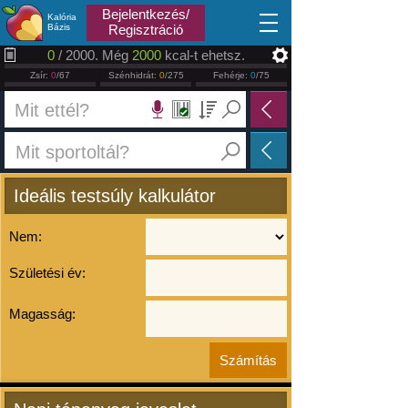
2026.08.08
Bejelentkezés/
Kalória
Bázis
Regisztráció
0
/ 2000. Még
2000
kcal-t ehetsz.
Zsír:
0
/67
Szénhidrát:
0
/275
Fehérje:
0
/75
Ideális testsúly kalkulátor
Nem:
Születési év:
Magasság: