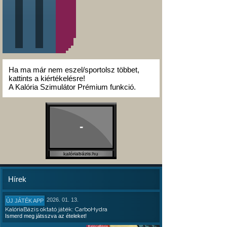
Ha ma már nem eszel/sportolsz többet,
kattints a kiértékelésre!
A Kalória Szimulátor Prémium funkció.
-
kalóriabázis.hu
Hírek
2026. 01. 13.
ÚJ JÁTÉK APP
KalóriaBázis oktató játék: CarboHydra
Ismerd meg játsszva az ételeket!