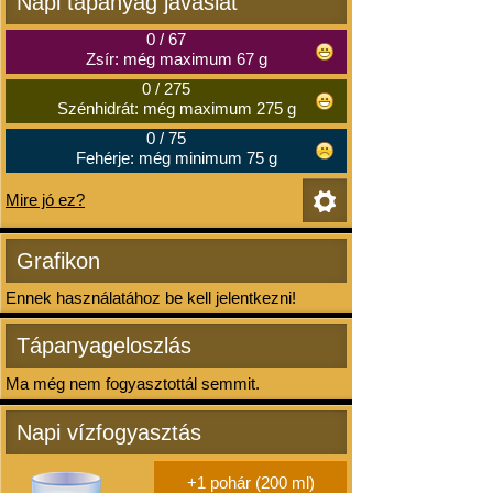
Napi tápanyag javaslat
0
/
67
Zsír: még maximum 67 g
0
/
275
Szénhidrát: még maximum 275 g
0
/
75
Fehérje: még minimum 75 g
Mire jó ez?
Grafikon
Ennek használatához be kell jelentkezni!
Tápanyageloszlás
Ma még nem fogyasztottál semmit.
Napi vízfogyasztás