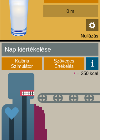
Nap kiértékelése
Kalória
Szöveges
Szimulátor
Értékelés