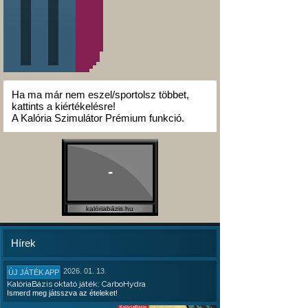
Ha ma már nem eszel/sportolsz többet,
kattints a kiértékelésre!
A Kalória Szimulátor Prémium funkció.
-
kalóriabázis.hu
Hírek
2026. 01. 13.
ÚJ JÁTÉK APP
KalóriaBázis oktató játék: CarboHydra
Ismerd meg játsszva az ételeket!