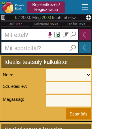
2026.08.07
Bejelentkezés/
Kalória
Bázis
Regisztráció
0
/ 2000. Még
2000
kcal-t ehetsz.
Zsír:
0
/67
Szénhidrát:
0
/275
Fehérje:
0
/75
Ideális testsúly kalkulátor
Nem:
Születési év:
Magasság: