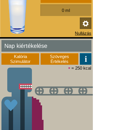
Nap kiértékelése
Kalória
Szöveges
Szimulátor
Értékelés