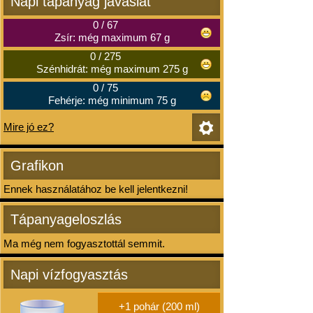
Napi tápanyag javaslat
0
/
67
Zsír: még maximum 67 g
0
/
275
Szénhidrát: még maximum 275 g
0
/
75
Fehérje: még minimum 75 g
Mire jó ez?
Grafikon
Ennek használatához be kell jelentkezni!
Tápanyageloszlás
Ma még nem fogyasztottál semmit.
Napi vízfogyasztás