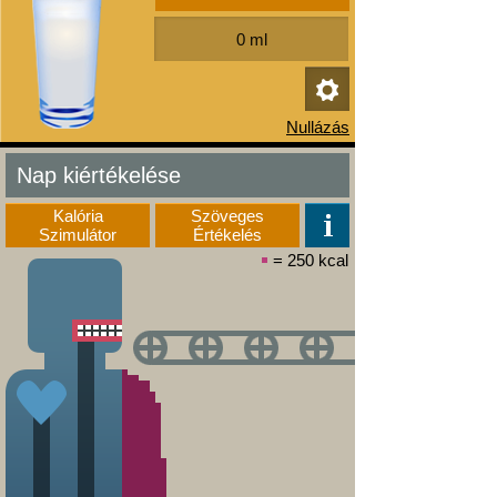
Nap kiértékelése
Kalória
Szöveges
Szimulátor
Értékelés