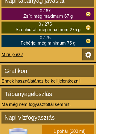
Napi tápanyag javaslat
0
/
67
Zsír: még maximum 67 g
0
/
275
Szénhidrát: még maximum 275 g
0
/
75
Fehérje: még minimum 75 g
Mire jó ez?
Grafikon
Ennek használatához be kell jelentkezni!
Tápanyageloszlás
Ma még nem fogyasztottál semmit.
Napi vízfogyasztás