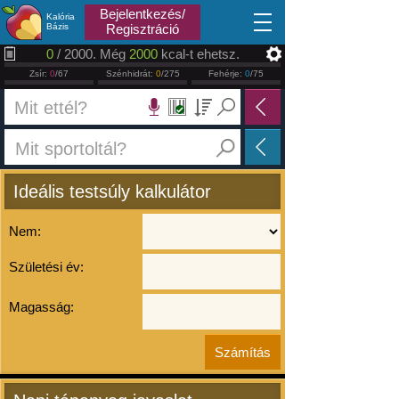
2026.08.07
Bejelentkezés/
Kalória
Bázis
Regisztráció
0
/ 2000. Még
2000
kcal-t ehetsz.
Zsír:
0
/67
Szénhidrát:
0
/275
Fehérje:
0
/75
Ideális testsúly kalkulátor
Nem:
Születési év:
Magasság: