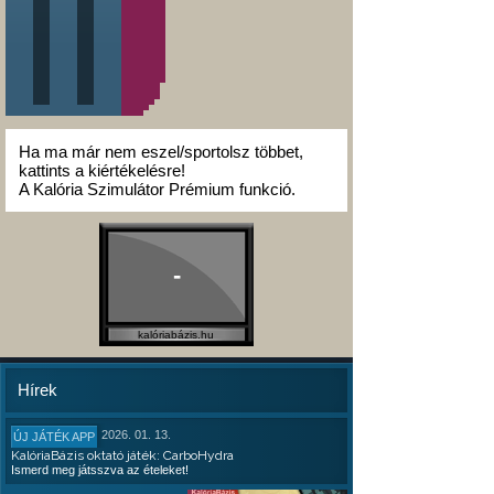
Ha ma már nem eszel/sportolsz többet,
kattints a kiértékelésre!
A Kalória Szimulátor Prémium funkció.
-
kalóriabázis.hu
Hírek
2026. 01. 13.
ÚJ JÁTÉK APP
KalóriaBázis oktató játék: CarboHydra
Ismerd meg játsszva az ételeket!