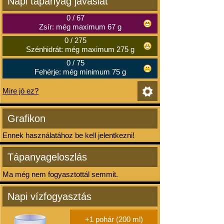
Napi tápanyag javaslat
0
/
67
Zsír: még maximum 67 g
0
/
275
Szénhidrát: még maximum 275 g
0
/
75
Fehérje: még minimum 75 g
Mire jó ez?
Grafikon
Ennek használatához be kell jelentkezni!
Tápanyageloszlás
Ma még nem fogyasztottál semmit.
Napi vízfogyasztás