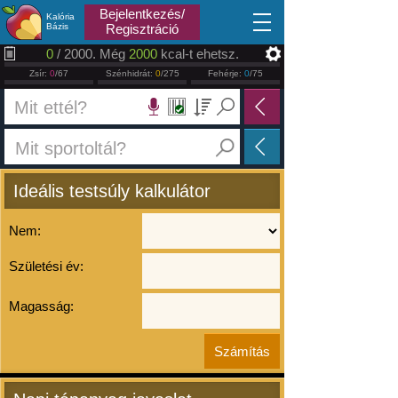
2026.08.10
Bejelentkezés/
Kalória
Bázis
Regisztráció
0
/ 2000. Még
2000
kcal-t ehetsz.
Zsír:
0
/67
Szénhidrát:
0
/275
Fehérje:
0
/75
Ideális testsúly kalkulátor
Nem:
Születési év:
Magasság: