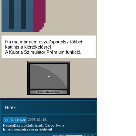
Ha ma már nem eszel/sportolsz többet,
kattints a kiértékelésre!
A Kalória Szimulátor Prémium funkció.
-
kalóriabázis.hu
Hírek
2026. 01. 13.
ÚJ JÁTÉK APP
KalóriaBázis oktató játék: CarboHydra
Ismerd meg játsszva az ételeket!