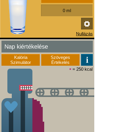
Nap kiértékelése
Kalória
Szöveges
Szimulátor
Értékelés