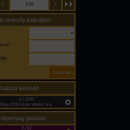
1/10
is testsúly kalkulátor
si év:
ág:
 kalória kereted
0 / 2000
Még 2000 kcal-t ehetsz ma.
 tápanyag javaslat
0
/
67