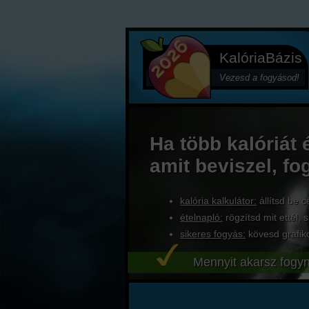
KalóriaBázis
Vezesd a fogyásod!
Ha több kalóriát 
amit beviszel, fo
kalória kalkulátor:
állítsd be c
ételnapló:
rögzítsd mit ettél, s
sikeres fogyás:
kövesd grafik
Mennyit akarsz fogyn