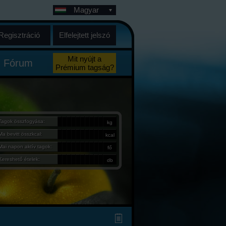
Magyar
Regisztráció
Elfelejtett jelszó
Mit nyújt a
Fórum
Prémium tagság?
Tagok összfogyása:
kg
Ma bevitt összkcal:
kcal
Mai napon aktív tagok:
fő
Kereshető ételek:
db