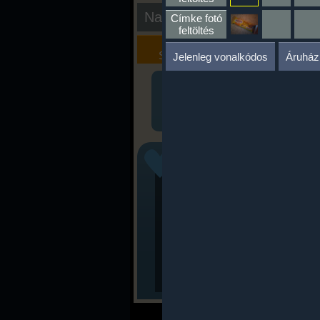
Nap kiértékelése
Címke fotó
feltöltés
Kalória
Szöveges
Szimulátor
Értékelés
Jelenleg vonalkódos
Áruház