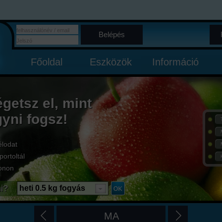
Belépés
Főoldal
Eszközök
Információ
égetsz el, mint
gyni fogsz!
élodat
portoltál
onon
i?
heti 0.5 kg fogyás
MA