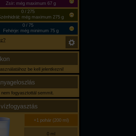
Zsír: még maximum 67 g
0
/
275
zénhidrát: még maximum 275 g
0
/
75
Fehérje: még minimum 75 g
ez?
ikon
sználatához be kell jelentkezni!
nyageloszlás
nem fogyasztottál semmit.
 vízfogyasztás