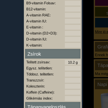
B9-vitamin Folsav:
B12-vitamin:
S
A-vitamin RAE:
A-vitamin IU:
E-vitamin :
Mire jó 
D-vitamin (D2+D3):
D-vitamin IU:
K-vitamin:
Graf
Zsírok
Ennek ha
Telített zsírsav:
Tápa
Egysz. telítetlen:
Ma még 
Többsz. telitetlen:
Transzzsír:
Napi
Koleszterin:
Koffein (Caffeine):
Glikémiás index:
Tápanyageloszlás