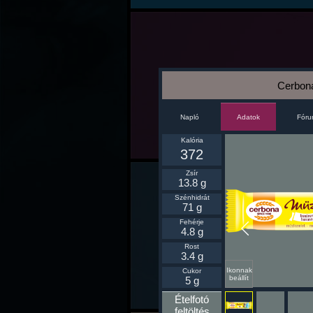
Cerbona
Napló
Fór
Adatok
Kalória
372
Zsír
13.8 g
Szénhidrát
71 g
Fehérje
4.8 g
Rost
3.4 g
Ikonnak
Cukor
beállít
5 g
Ételfotó
feltöltés