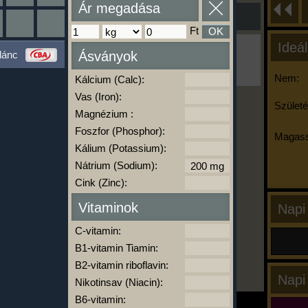
Ár megadása
Ft
OK
Ideál
Ha ma már nem eszel/sportolsz többet,
lánc
Ásványok
kattints a kiértékelésre!
A Kalória Szimulátor Prémium funkció.
Nem:
Kálcium (Calc):
Vas (Iron):
Születé
Magnézium :
-
Foszfor (Phosphor):
Magass
Kálium (Potassium):
Nátrium (Sodium):
kalóriabázis.hu
Cink (Zinc):
Vitaminok
Napi
C-vitamin:
B1-vitamin Tiamin:
B2-vitamin riboflavin:
Napi
Nikotinsav (Niacin):
B6-vitamin: