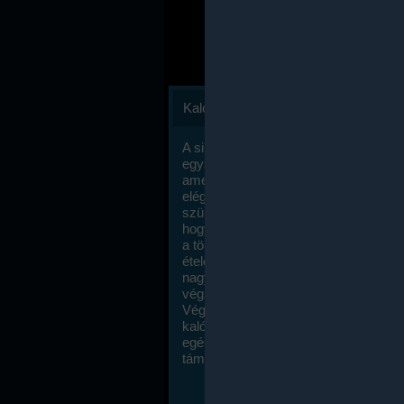
Kalóriaszámlálás
A sikeres fogyás titka valójában igen
egyszerű: égess több energiát, mint
amennyit beviszel. Természetesen e
elég nagy fegyelemre és akaraterőre
szükség, de meglepődve fogod tapasz
hogy a kalóriaszámolás mennyire ru
a többi diétához képest. Itt nincsenek ti
ételek és a megengedett kalóriabevite
nagymértékben növelheted ha testmo
végzel.
Végül, de nem utolsó sorban, a
kalóriaszámolás módszerét a legtöbb
egészségügyi szakorvos ajánlja és
támogatja.
To