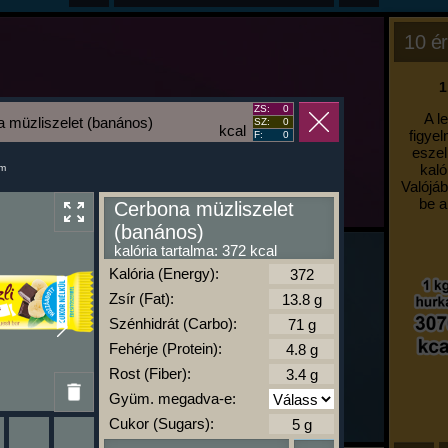
10 ér
1
ZS:
0
A l
 müzliszelet (banános)
SZ:
0
kcal
figyel
F:
0
eszel
kaló
um
Valójáb
be a
Cerbona müzliszelet
(banános)
kalória tartalma: 372 kcal
Kalória (Energy):
Zsír (Fat):
Szénhidrát (Carbo):
Fehérje (Protein):
Rost (Fiber):
Gyüm. megadva-e:
Cukor (Sugars):