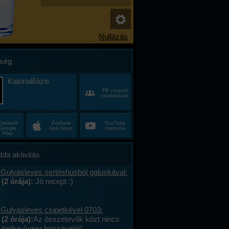
ség
KalóriaBázis
FB csoport
csatlakozás
Értékeld
Értékeld
YouTube
Google
App Store
csatorna
Play
bbi aktivitás
 Gulyásleves sertéshúsból galuskával:
 (2 órája):
Jó recept :)
 Gulyásleves csipetkével 0703:
(2 órája):
Az összetevők közt nincs
sipetke (vagy hozzávalói).