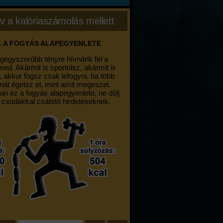
v a kalóriaszámolás mellett
. A FOGYÁS ALAPEGYENLETE
egegyszerűbb tényre hívnánk fel a
med. Akármit is sportolsz, akármit is
, akkor fogsz csak lefogyni, ha több
riát égetsz el, mint amit megeszel.
an ez a fogyás alapegyenlete, ne dőlj
 csodákkal csábító hirdetéseknek.