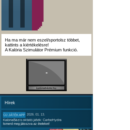
Ha ma már nem eszel/sportolsz többet,
kattints a kiértékelésre!
A Kalória Szimulátor Prémium funkció.
-
kalóriabázis.hu
Hírek
2026. 01. 13.
ÚJ JÁTÉK APP
KalóriaBázis oktató játék: CarboHydra
Ismerd meg játsszva az ételeket!