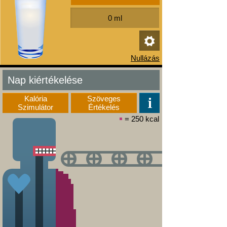
Nap kiértékelése
Kalória
Szöveges
Szimulátor
Értékelés