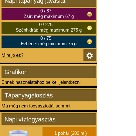
Napi tápanyag javaslat
0
/
67
Zsír: még maximum 67 g
0
/
275
Szénhidrát: még maximum 275 g
0
/
75
Fehérje: még minimum 75 g
Mire jó ez?
Grafikon
Ennek használatához be kell jelentkezni!
Tápanyageloszlás
Ma még nem fogyasztottál semmit.
Napi vízfogyasztás