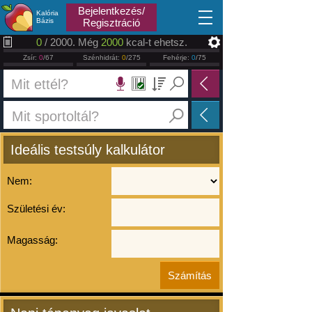
2026.08.07
Bejelentkezés/
Kalória
Bázis
Regisztráció
0
/ 2000. Még
2000
kcal-t ehetsz.
Zsír:
0
/67
Szénhidrát:
0
/275
Fehérje:
0
/75
Ideális testsúly kalkulátor
Nem:
Születési év:
Magasság: