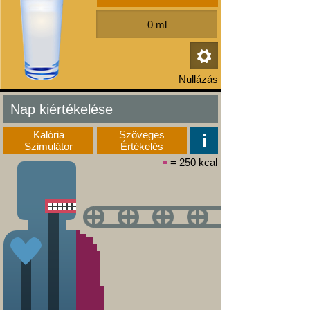
Nap kiértékelése
Kalória
Szöveges
Szimulátor
Értékelés