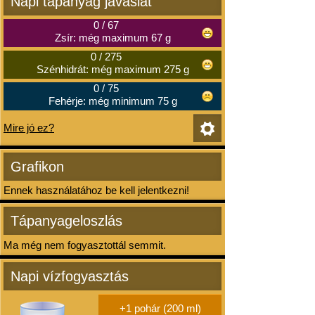
Napi tápanyag javaslat
0
/
67
Zsír: még maximum 67 g
0
/
275
Szénhidrát: még maximum 275 g
0
/
75
Fehérje: még minimum 75 g
Mire jó ez?
Grafikon
Ennek használatához be kell jelentkezni!
Tápanyageloszlás
Ma még nem fogyasztottál semmit.
Napi vízfogyasztás