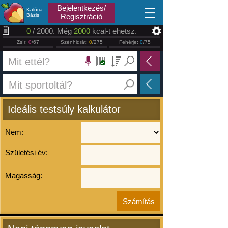
2026.08.07
Bejelentkezés/
Kalória
Bázis
Regisztráció
0
/ 2000. Még
2000
kcal-t ehetsz.
Zsír:
0
/67
Szénhidrát:
0
/275
Fehérje:
0
/75
Ideális testsúly kalkulátor
Nem:
Születési év:
Magasság: