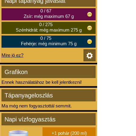
Napi tápanyag javaslat
0
/
67
Zsír: még maximum 67 g
0
/
275
Szénhidrát: még maximum 275 g
0
/
75
Fehérje: még minimum 75 g
Mire jó ez?
Grafikon
Ennek használatához be kell jelentkezni!
Tápanyageloszlás
Ma még nem fogyasztottál semmit.
Napi vízfogyasztás