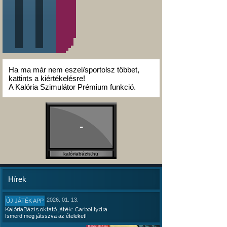
Ha ma már nem eszel/sportolsz többet,
kattints a kiértékelésre!
A Kalória Szimulátor Prémium funkció.
-
kalóriabázis.hu
Hírek
2026. 01. 13.
ÚJ JÁTÉK APP
KalóriaBázis oktató játék: CarboHydra
Ismerd meg játsszva az ételeket!