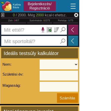
2026.08.10
Bejelentkezés/
Kalória
Bázis
Regisztráció
0
/ 2000. Még
2000
kcal-t ehetsz.
Zsír:
0
/67
Szénhidrát:
0
/275
Fehérje:
0
/75
Ideális testsúly kalkulátor
Nem:
Születési év:
Magasság: