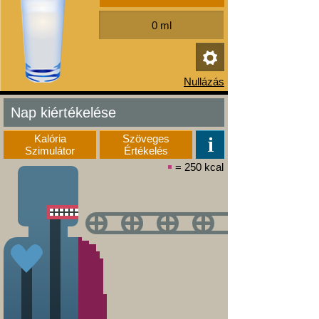
Nap kiértékelése
Kalória
Szöveges
Szimulátor
Értékelés