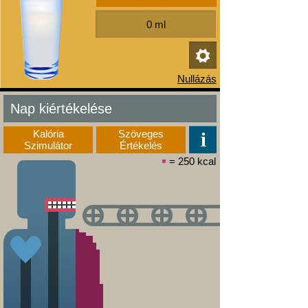
Nap kiértékelése
Kalória
Szöveges
Szimulátor
Értékelés