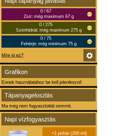
Napi tápanyag javaslat
0
/
67
Zsír: még maximum 67 g
0
/
275
Szénhidrát: még maximum 275 g
0
/
75
Fehérje: még minimum 75 g
Mire jó ez?
Grafikon
Ennek használatához be kell jelentkezni!
Tápanyageloszlás
Ma még nem fogyasztottál semmit.
Napi vízfogyasztás