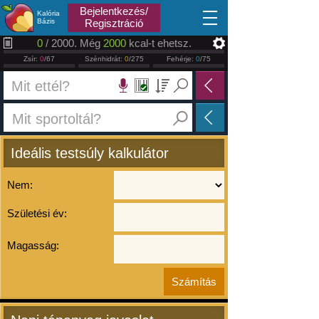
2026.08.09
Bejelentkezés/
Kalória
Bázis
Regisztráció
0
/ 2000. Még
2000
kcal-t ehetsz.
Zsír:
0
/67
Szénhidrát:
0
/275
Fehérje:
0
/75
Ideális testsúly kalkulátor
Nem:
Születési év:
Magasság: