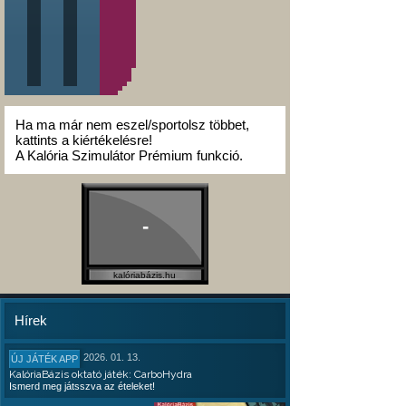
Ha ma már nem eszel/sportolsz többet,
kattints a kiértékelésre!
A Kalória Szimulátor Prémium funkció.
-
kalóriabázis.hu
Hírek
2026. 01. 13.
ÚJ JÁTÉK APP
KalóriaBázis oktató játék: CarboHydra
Ismerd meg játsszva az ételeket!