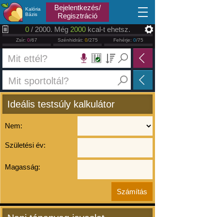
2026.08.08
Bejelentkezés/
Kalória
Bázis
Regisztráció
0
/ 2000. Még
2000
kcal-t ehetsz.
Zsír:
0
/67
Szénhidrát:
0
/275
Fehérje:
0
/75
Ideális testsúly kalkulátor
Nem:
Születési év:
Magasság: