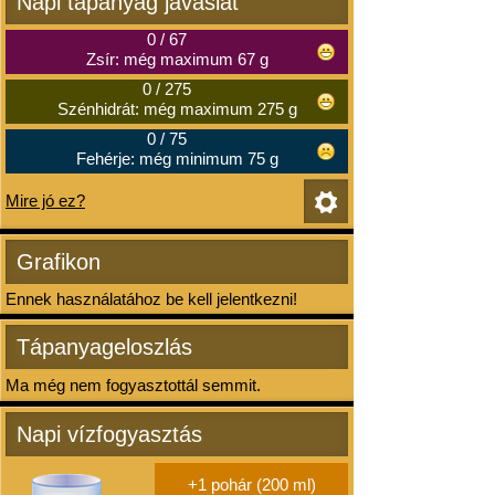
Napi tápanyag javaslat
0
/
67
Zsír: még maximum 67 g
0
/
275
Szénhidrát: még maximum 275 g
0
/
75
Fehérje: még minimum 75 g
Mire jó ez?
Grafikon
Ennek használatához be kell jelentkezni!
Tápanyageloszlás
Ma még nem fogyasztottál semmit.
Napi vízfogyasztás