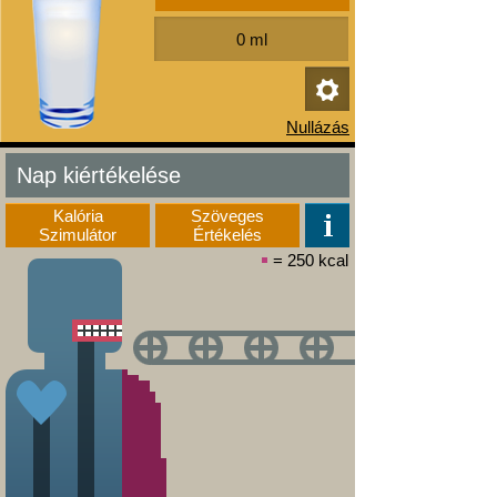
Nap kiértékelése
Kalória
Szöveges
Szimulátor
Értékelés