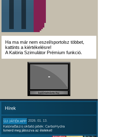
Ha ma már nem eszel/sportolsz többet,
kattints a kiértékelésre!
A Kalória Szimulátor Prémium funkció.
-
kalóriabázis.hu
Hírek
2026. 01. 13.
ÚJ JÁTÉK APP
KalóriaBázis oktató játék: CarboHydra
Ismerd meg játsszva az ételeket!