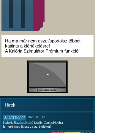
Ha ma már nem eszel/sportolsz többet,
kattints a kiértékelésre!
A Kalória Szimulátor Prémium funkció.
-
kalóriabázis.hu
Hírek
2026. 01. 13.
ÚJ JÁTÉK APP
KalóriaBázis oktató játék: CarboHydra
Ismerd meg játsszva az ételeket!