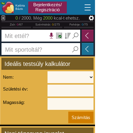
2026.08.08
Bejelentkezés/
Kalória
Bázis
Regisztráció
0
/ 2000. Még
2000
kcal-t ehetsz.
Zsír:
0
/67
Szénhidrát:
0
/275
Fehérje:
0
/75
Ideális testsúly kalkulátor
Nem:
Születési év:
Magasság: