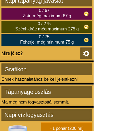
Napi tápanyag javaslat
0
/
67
Zsír: még maximum 67 g
0
/
275
Szénhidrát: még maximum 275 g
0
/
75
Fehérje: még minimum 75 g
Mire jó ez?
Grafikon
Ennek használatához be kell jelentkezni!
Tápanyageloszlás
Ma még nem fogyasztottál semmit.
Napi vízfogyasztás