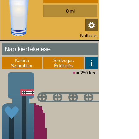
Nap kiértékelése
Kalória
Szöveges
Szimulátor
Értékelés