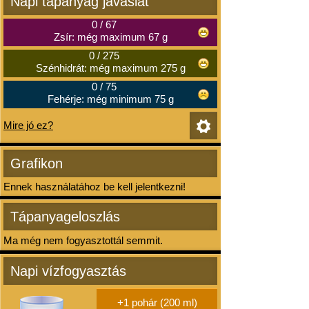
Napi tápanyag javaslat
0
/
67
Zsír: még maximum 67 g
0
/
275
Szénhidrát: még maximum 275 g
0
/
75
Fehérje: még minimum 75 g
Mire jó ez?
Grafikon
Ennek használatához be kell jelentkezni!
Tápanyageloszlás
Ma még nem fogyasztottál semmit.
Napi vízfogyasztás