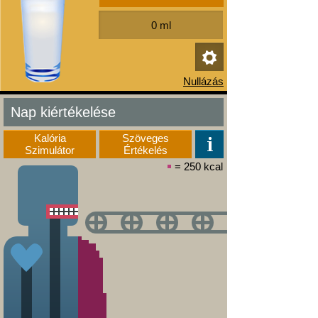
Nap kiértékelése
Kalória
Szöveges
Szimulátor
Értékelés