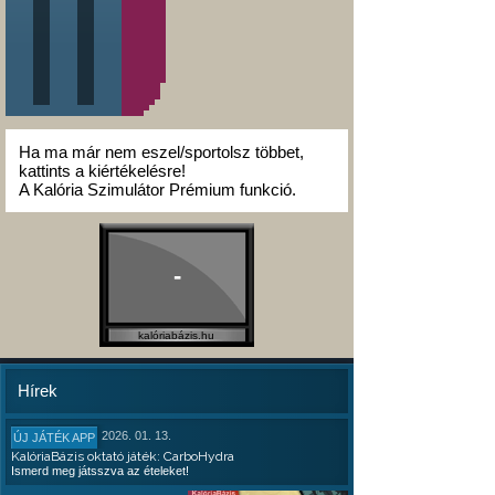
Ha ma már nem eszel/sportolsz többet,
kattints a kiértékelésre!
A Kalória Szimulátor Prémium funkció.
-
kalóriabázis.hu
Hírek
2026. 01. 13.
ÚJ JÁTÉK APP
KalóriaBázis oktató játék: CarboHydra
Ismerd meg játsszva az ételeket!