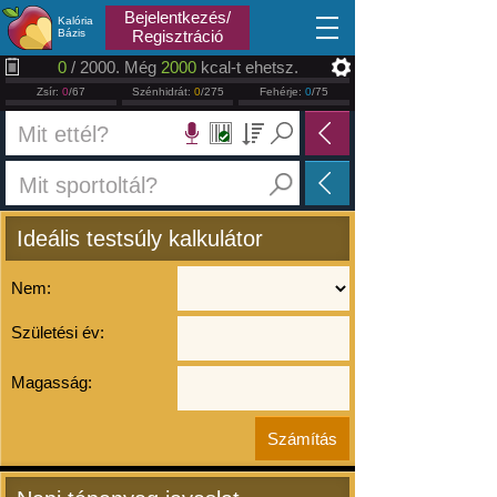
2026.08.07
Bejelentkezés/
Kalória
Bázis
Regisztráció
0
/ 2000. Még
2000
kcal-t ehetsz.
Zsír:
0
/67
Szénhidrát:
0
/275
Fehérje:
0
/75
Ideális testsúly kalkulátor
Nem:
Születési év:
Magasság: