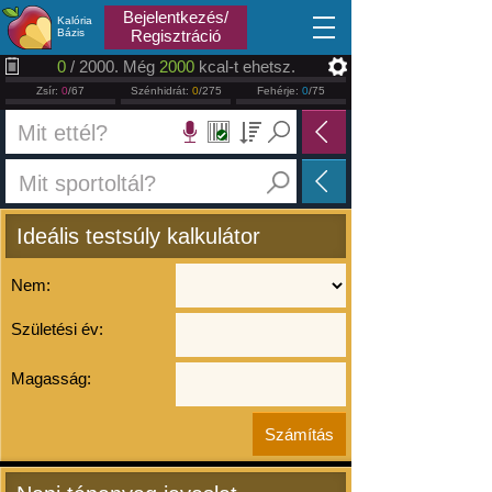
2026.08.06
Bejelentkezés/
Kalória
Bázis
Regisztráció
0
/ 2000. Még
2000
kcal-t ehetsz.
Zsír:
0
/67
Szénhidrát:
0
/275
Fehérje:
0
/75
Ideális testsúly kalkulátor
Nem:
Születési év:
Magasság: