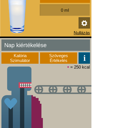
Nap kiértékelése
Kalória
Szöveges
Szimulátor
Értékelés