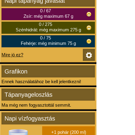
Napi tápanyag javaslat
0
/
67
Zsír: még maximum 67 g
0
/
275
Szénhidrát: még maximum 275 g
0
/
75
Fehérje: még minimum 75 g
Mire jó ez?
Grafikon
Ennek használatához be kell jelentkezni!
Tápanyageloszlás
Ma még nem fogyasztottál semmit.
Napi vízfogyasztás