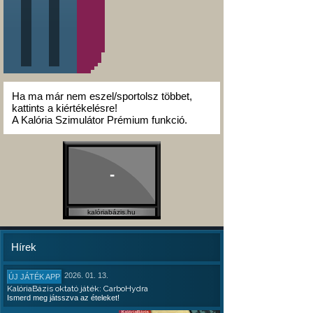
Ha ma már nem eszel/sportolsz többet,
kattints a kiértékelésre!
A Kalória Szimulátor Prémium funkció.
-
kalóriabázis.hu
Hírek
2026. 01. 13.
ÚJ JÁTÉK APP
KalóriaBázis oktató játék: CarboHydra
Ismerd meg játsszva az ételeket!