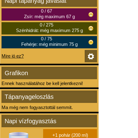
Napi tápanyag javaslat
0
/
67
Zsír: még maximum 67 g
0
/
275
Szénhidrát: még maximum 275 g
0
/
75
Fehérje: még minimum 75 g
Mire jó ez?
Grafikon
Ennek használatához be kell jelentkezni!
Tápanyageloszlás
Ma még nem fogyasztottál semmit.
Napi vízfogyasztás