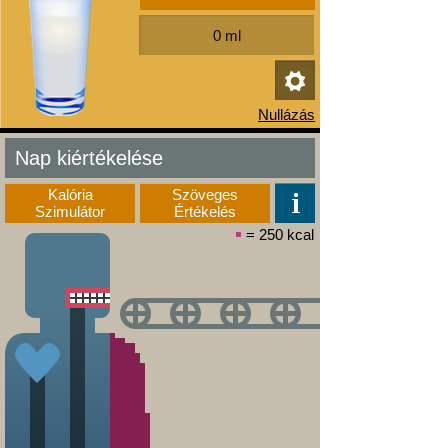
Nap kiértékelése
Kalória
Szöveges
Szimulátor
Értékelés