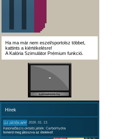
Ha ma már nem eszel/sportolsz többet,
kattints a kiértékelésre!
A Kalória Szimulátor Prémium funkció.
-
kalóriabázis.hu
Hírek
2026. 01. 13.
ÚJ JÁTÉK APP
KalóriaBázis oktató játék: CarboHydra
Ismerd meg játsszva az ételeket!