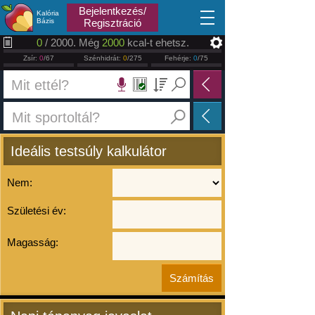
2026.08.07
Bejelentkezés/
Kalória
Bázis
Regisztráció
0
/ 2000. Még
2000
kcal-t ehetsz.
Zsír:
0
/67
Szénhidrát:
0
/275
Fehérje:
0
/75
Ideális testsúly kalkulátor
Nem:
Születési év:
Magasság: