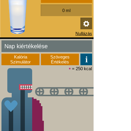
Nap kiértékelése
Kalória
Szöveges
Szimulátor
Értékelés