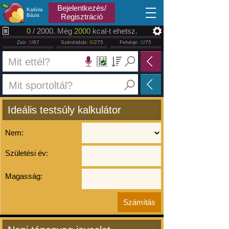
2026.08.07
Bejelentkezés/
Kalória
Bázis
Regisztráció
0
/ 2000. Még
2000
kcal-t ehetsz.
Zsír:
0
/67
Szénhidrát:
0
/275
Fehérje:
0
/75
Ideális testsúly kalkulátor
Nem:
Születési év:
Magasság: