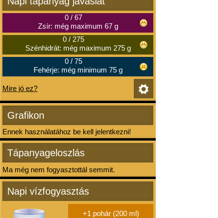
Napi tápanyag javaslat
0
/
67
Zsír: még maximum 67 g
0
/
275
Szénhidrát: még maximum 275 g
0
/
75
Fehérje: még minimum 75 g
Mire jó ez?
Grafikon
Ennek használatához be kell jelentkezni!
Tápanyageloszlás
Ma még nem fogyasztottál semmit.
Napi vízfogyasztás