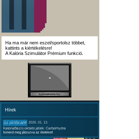
Ha ma már nem eszel/sportolsz többet,
kattints a kiértékelésre!
A Kalória Szimulátor Prémium funkció.
-
kalóriabázis.hu
Hírek
2026. 01. 13.
ÚJ JÁTÉK APP
KalóriaBázis oktató játék: CarboHydra
Ismerd meg játsszva az ételeket!