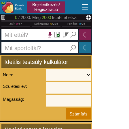
2026.08.06
Bejelentkezés/
Kalória
Bázis
Regisztráció
0
/ 2000. Még
2000
kcal-t ehetsz.
Zsír:
0
/67
Szénhidrát:
0
/275
Fehérje:
0
/75
Ideális testsúly kalkulátor
Nem:
Születési év:
Magasság: