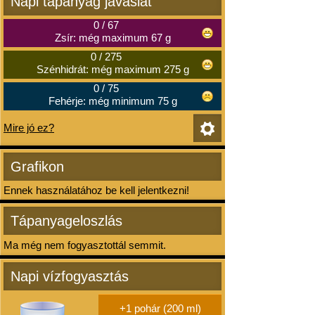
Napi tápanyag javaslat
0
/
67
Zsír: még maximum 67 g
0
/
275
Szénhidrát: még maximum 275 g
0
/
75
Fehérje: még minimum 75 g
Mire jó ez?
Grafikon
Ennek használatához be kell jelentkezni!
Tápanyageloszlás
Ma még nem fogyasztottál semmit.
Napi vízfogyasztás