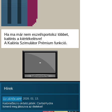
Ha ma már nem eszel/sportolsz többet,
kattints a kiértékelésre!
A Kalória Szimulátor Prémium funkció.
-
kalóriabázis.hu
Hírek
2026. 01. 13.
ÚJ JÁTÉK APP
KalóriaBázis oktató játék: CarboHydra
Ismerd meg játsszva az ételeket!