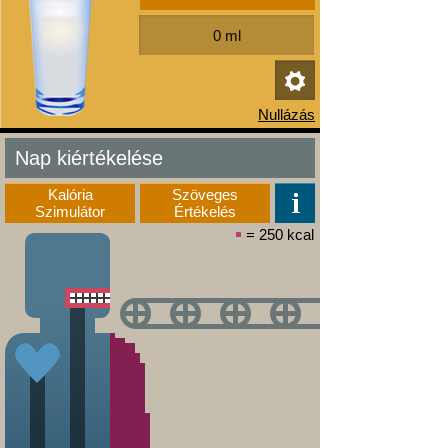
Nap kiértékelése
Kalória
Szöveges
Szimulátor
Értékelés