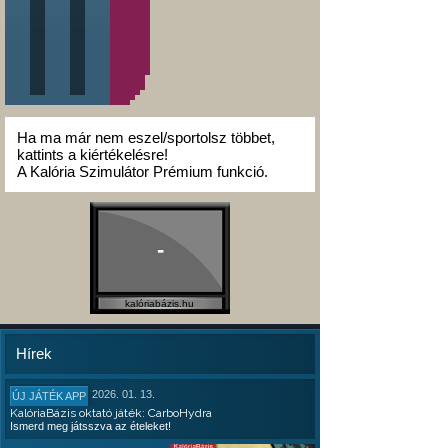
Ha ma már nem eszel/sportolsz többet,
kattints a kiértékelésre!
A Kalória Szimulátor Prémium funkció.
-
kalóriabázis.hu
Hírek
2026. 01. 13.
ÚJ JÁTÉK APP
KalóriaBázis oktató játék: CarboHydra
Ismerd meg játsszva az ételeket!