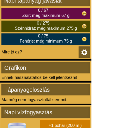
Napi tápanyag javaslat
0
/
67
Zsír: még maximum 67 g
0
/
275
Szénhidrát: még maximum 275 g
0
/
75
Fehérje: még minimum 75 g
Mire jó ez?
Grafikon
Ennek használatához be kell jelentkezni!
Tápanyageloszlás
Ma még nem fogyasztottál semmit.
Napi vízfogyasztás