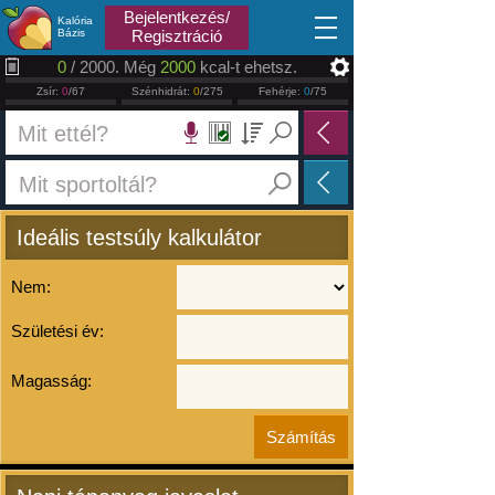
2026.08.06
Bejelentkezés/
Kalória
Bázis
Regisztráció
0
/ 2000. Még
2000
kcal-t ehetsz.
Zsír:
0
/67
Szénhidrát:
0
/275
Fehérje:
0
/75
Ideális testsúly kalkulátor
Nem:
Születési év:
Magasság: