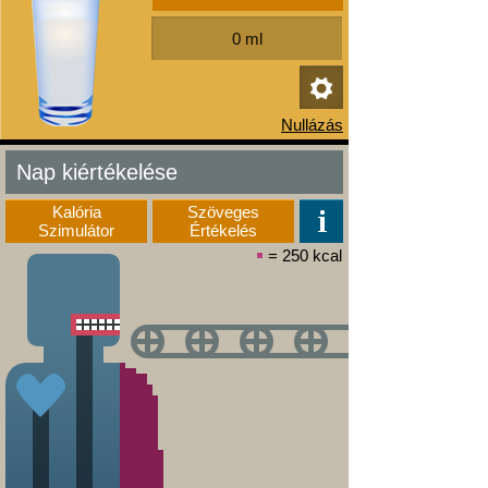
Nap kiértékelése
Kalória
Szöveges
Szimulátor
Értékelés