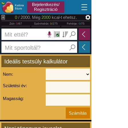
2026.08.07
Bejelentkezés/
Kalória
Bázis
Regisztráció
0
/ 2000. Még
2000
kcal-t ehetsz.
Zsír:
0
/67
Szénhidrát:
0
/275
Fehérje:
0
/75
Ideális testsúly kalkulátor
Nem:
Születési év:
Magasság: