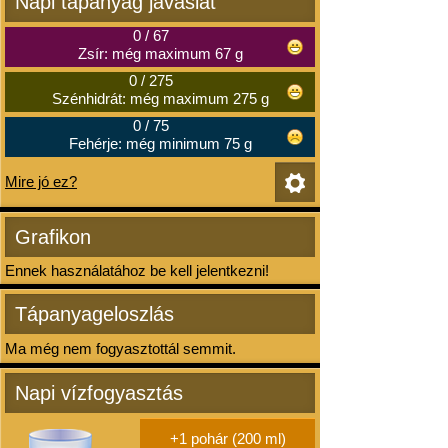
Napi tápanyag javaslat
0
/
67
Zsír: még maximum 67 g
0
/
275
Szénhidrát: még maximum 275 g
0
/
75
Fehérje: még minimum 75 g
Mire jó ez?
Grafikon
Ennek használatához be kell jelentkezni!
Tápanyageloszlás
Ma még nem fogyasztottál semmit.
Napi vízfogyasztás