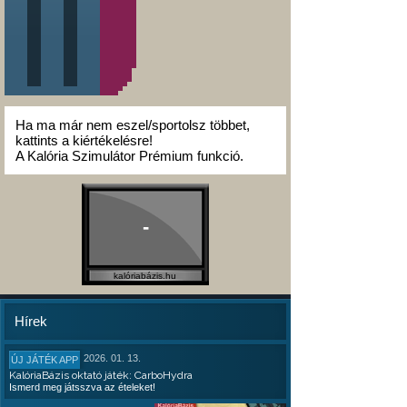
Ha ma már nem eszel/sportolsz többet,
kattints a kiértékelésre!
A Kalória Szimulátor Prémium funkció.
-
kalóriabázis.hu
Hírek
2026. 01. 13.
ÚJ JÁTÉK APP
KalóriaBázis oktató játék: CarboHydra
Ismerd meg játsszva az ételeket!