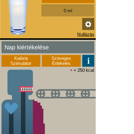
Nap kiértékelése
Kalória
Szöveges
Szimulátor
Értékelés