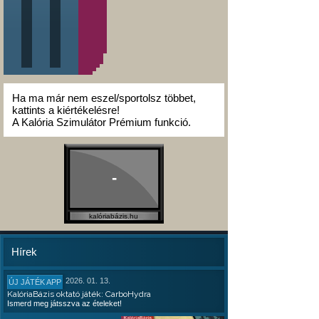
Ha ma már nem eszel/sportolsz többet,
kattints a kiértékelésre!
A Kalória Szimulátor Prémium funkció.
-
kalóriabázis.hu
Hírek
2026. 01. 13.
ÚJ JÁTÉK APP
KalóriaBázis oktató játék: CarboHydra
Ismerd meg játsszva az ételeket!