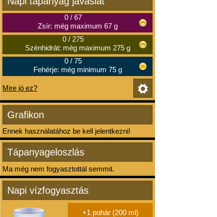
Napi tápanyag javaslat
0
/
67
Zsír: még maximum 67 g
0
/
275
Szénhidrát: még maximum 275 g
0
/
75
Fehérje: még minimum 75 g
Mire jó ez?
Grafikon
Ennek használatához be kell jelentkezni!
Tápanyageloszlás
Ma még nem fogyasztottál semmit.
Napi vízfogyasztás