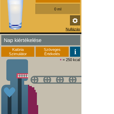
Nap kiértékelése
Kalória
Szöveges
Szimulátor
Értékelés