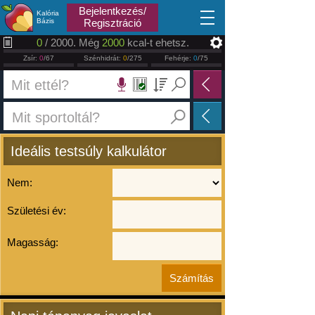
2026.08.07
Bejelentkezés/
Kalória
Bázis
Regisztráció
0
/ 2000. Még
2000
kcal-t ehetsz.
Zsír:
0
/67
Szénhidrát:
0
/275
Fehérje:
0
/75
Ideális testsúly kalkulátor
Nem:
Születési év:
Magasság: