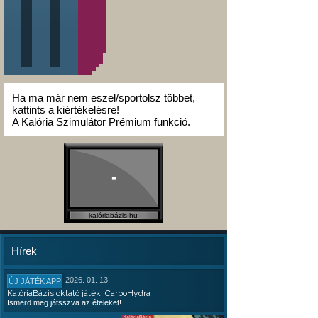
Ha ma már nem eszel/sportolsz többet,
kattints a kiértékelésre!
A Kalória Szimulátor Prémium funkció.
-
kalóriabázis.hu
Hírek
2026. 01. 13.
ÚJ JÁTÉK APP
KalóriaBázis oktató játék: CarboHydra
Ismerd meg játsszva az ételeket!