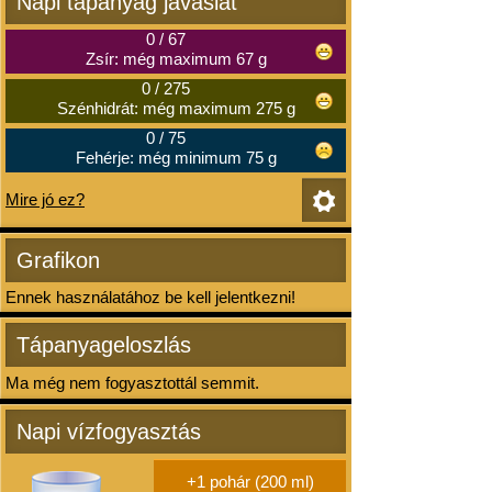
Napi tápanyag javaslat
0
/
67
Zsír: még maximum 67 g
0
/
275
Szénhidrát: még maximum 275 g
0
/
75
Fehérje: még minimum 75 g
Mire jó ez?
Grafikon
Ennek használatához be kell jelentkezni!
Tápanyageloszlás
Ma még nem fogyasztottál semmit.
Napi vízfogyasztás