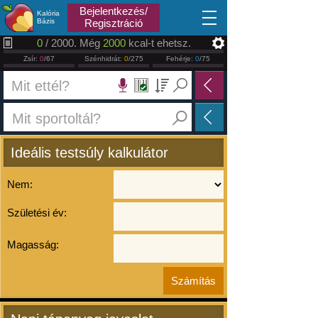
2026.08.07
Bejelentkezés/
Kalória
Bázis
Regisztráció
0
/ 2000. Még
2000
kcal-t ehetsz.
Zsír:
0
/67
Szénhidrát:
0
/275
Fehérje:
0
/75
Ideális testsúly kalkulátor
Nem:
Születési év:
Magasság: