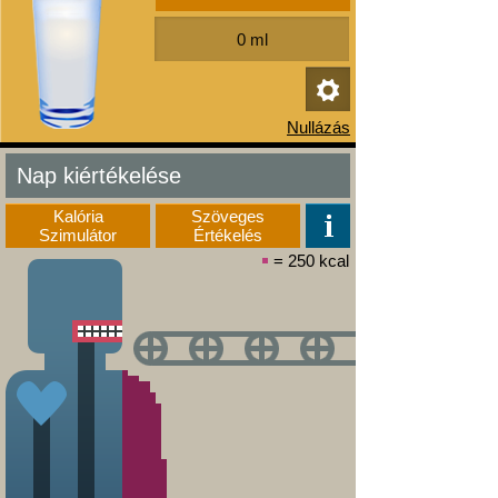
Nap kiértékelése
Kalória
Szöveges
Szimulátor
Értékelés