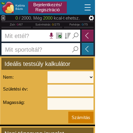
2026.08.07
Bejelentkezés/
Kalória
Bázis
Regisztráció
0
/ 2000. Még
2000
kcal-t ehetsz.
Zsír:
0
/67
Szénhidrát:
0
/275
Fehérje:
0
/75
Ideális testsúly kalkulátor
Nem:
Születési év:
Magasság: