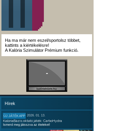
Ha ma már nem eszel/sportolsz többet,
kattints a kiértékelésre!
A Kalória Szimulátor Prémium funkció.
-
kalóriabázis.hu
Hírek
2026. 01. 13.
ÚJ JÁTÉK APP
KalóriaBázis oktató játék: CarboHydra
Ismerd meg játsszva az ételeket!