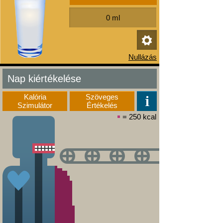
Nap kiértékelése
Kalória
Szöveges
Szimulátor
Értékelés