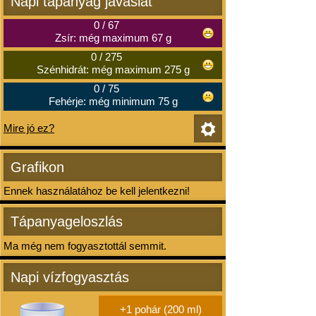
Napi tápanyag javaslat
0
/
67
Zsír: még maximum 67 g
0
/
275
Szénhidrát: még maximum 275 g
0
/
75
Fehérje: még minimum 75 g
Mire jó ez?
Grafikon
Ennek használatához be kell jelentkezni!
Tápanyageloszlás
Ma még nem fogyasztottál semmit.
Napi vízfogyasztás