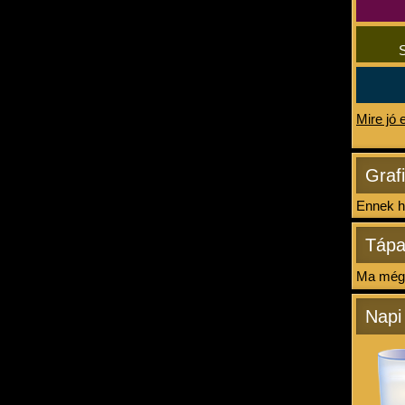
S
Mire jó 
Graf
Ennek ha
Tápa
Ma még 
Napi