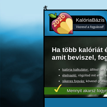
KalóriaBázis
Vezesd a fogyásod!
Ha több kalóriát 
amit beviszel, fo
kalória kalkulátor:
állítsd be c
ételnapló:
rögzítsd mit ettél, s
sikeres fogyás:
kövesd grafik
Mennyit akarsz fogyn