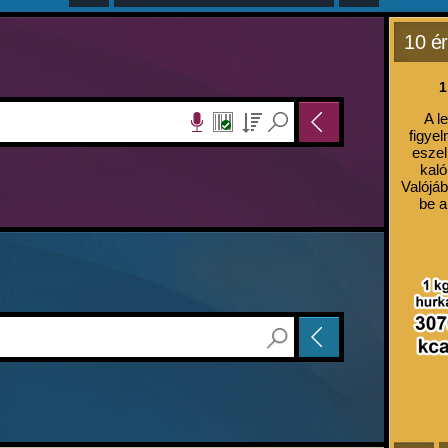
10 ér
1
A l
figyel
eszel
kaló
Valójáb
be a