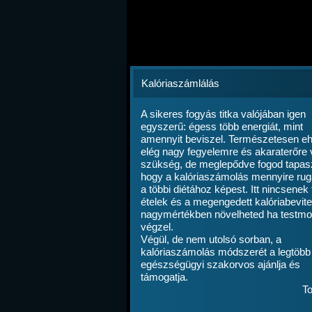
Kalóriaszámlálás
A sikeres fogyás titka valójában igen
egyszerű: égess több energiát, mint
amennyit beviszel. Természetesen e
elég nagy fegyelemre és akaraterőre
szükség, de meglepődve fogod tapasz
hogy a kalóriaszámolás mennyire ru
a többi diétához képest. Itt nincsenek ti
ételek és a megengedett kalóriabevite
nagymértékben növelheted ha testmo
végzel.
Végül, de nem utolsó sorban, a
kalóriaszámolás módszerét a legtöbb
egészségügyi szakorvos ajánlja és
támogatja.
To