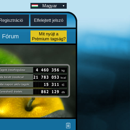
Magyar
Regisztráció
Elfelejtett jelszó
Mit nyújt a
Fórum
Prémium tagság?
Tagok összfogyása:
kg
Ma bevitt összkcal:
kcal
Mai napon aktív tagok:
fő
Kereshető ételek:
db