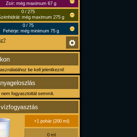
Zsír: még maximum 67 g
0
/
275
zénhidrát: még maximum 275 g
0
/
75
Fehérje: még minimum 75 g
ez?
ikon
sználatához be kell jelentkezni!
nyageloszlás
nem fogyasztottál semmit.
 vízfogyasztás