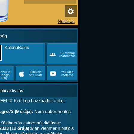
ség
KalóriaBázis
FB csoport
csatlakozás
Értékeld
Értékeld
YouTube
Google
App Store
csatorna
Play
bbi aktivitás
 FELIX Ketchup hozzáadott cukor
gro73 (9 órája):
Nem cukormentes
0%-al kevesebb cukor
 Zöldborsós csirkemáj diétásan:
2323 (12 órája):
Man vienmēr ir paticis
tas. Ne jau dārglietas vai mākslas