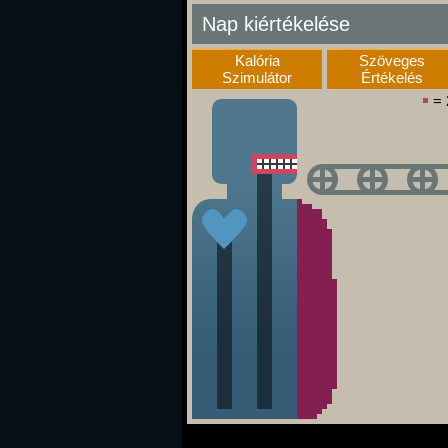
Nap kiértékelése
Kalória
Szöveges
Szimulátor
Értékelés