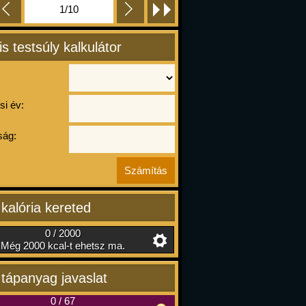
1/10
is testsúly kalkulátor
si év:
ág:
 kalória kereted
0 / 2000
Még 2000 kcal-t ehetsz ma.
 tápanyag javaslat
0
/
67