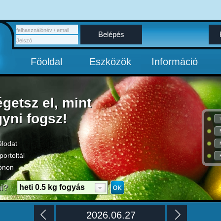
Belépés
Főoldal
Eszközök
Információ
égetsz el, mint
gyni fogsz!
élodat
portoltál
onon
i?
heti 0.5 kg fogyás
2026.06.27