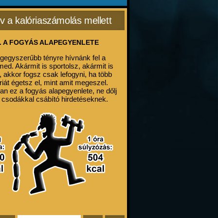
v a kalóriaszámolás mellett
. A FOGYÁS ALAPEGYENLETE
egegyszerűbb tényre hívnánk fel a
med. Akármit is sportolsz, akármit is
, akkor fogsz csak lefogyni, ha több
riát égetsz el, mint amit megeszel.
an ez a fogyás alapegyenlete, ne dőlj
 csodákkal csábító hirdetéseknek.