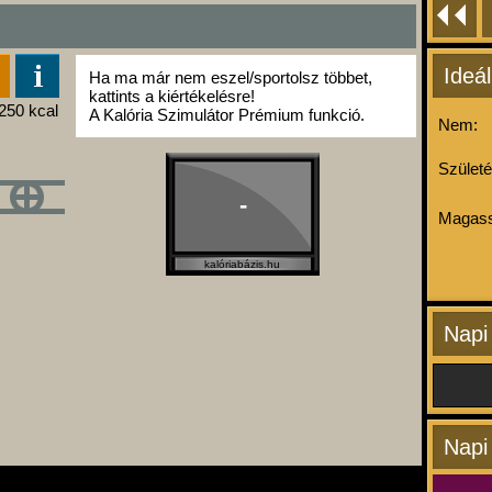
Ideál
Ha ma már nem eszel/sportolsz többet,
kattints a kiértékelésre!
A Kalória Szimulátor Prémium funkció.
Nem:
Születé
-
Magass
kalóriabázis.hu
Napi
Napi