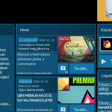
Hírek
Közös
ÚJ JÁTÉK APP
2026. 01. 13.
KalóriaBázis oktató játé...
Ismerd meg játsszva ...
hhez
 van
Elkészült a KalóriaBázis
talni,
ételoktató játéka, a
galmas
CarboHydra!
ltott
Tovább...
lt
39
Fejleszd az ismereteidet
Legutó
zgást
játékosan!
PRÉMIUM
2026. 01. 01.
Küzdj meg a rettenetes
Fórum /
Prémium akció
szén-hidrákkal, találd meg
nélkül:
Újévi beköszönés
a gyenge pointjaikat. Ha a
candyne
ÚJÉVI PRÉMIUM AKCIÓ ÉS
tápanyagok terén még
hanem 6
EGY KALÓRIABÁZIS JÁTÉK
kezdő vagy, akkor a
Fórum /
vább...
leggyakoribb ételeken
karat23
Tovább...
Köszöntünk mindenkit az
gyakorolhatsz és játékosan
vākt lie