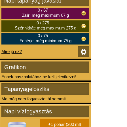
Napi tápanyag javaslat
0
/
67
Zsír: még maximum 67 g
0
/
275
Szénhidrát: még maximum 275 g
0
/
75
Fehérje: még minimum 75 g
Mire jó ez?
Grafikon
Ennek használatához be kell jelentkezni!
Tápanyageloszlás
Ma még nem fogyasztottál semmit.
Napi vízfogyasztás