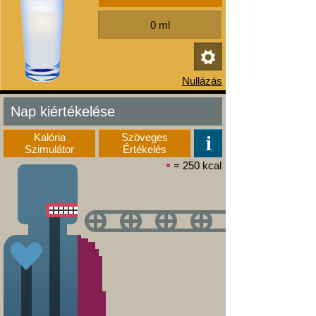
Nap kiértékelése
Kalória
Szöveges
Szimulátor
Értékelés