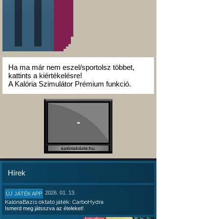
Ha ma már nem eszel/sportolsz többet,
kattints a kiértékelésre!
A Kalória Szimulátor Prémium funkció.
-
kalóriabázis.hu
Hírek
2026. 01. 13.
ÚJ JÁTÉK APP
KalóriaBázis oktató játék: CarboHydra
Ismerd meg játsszva az ételeket!