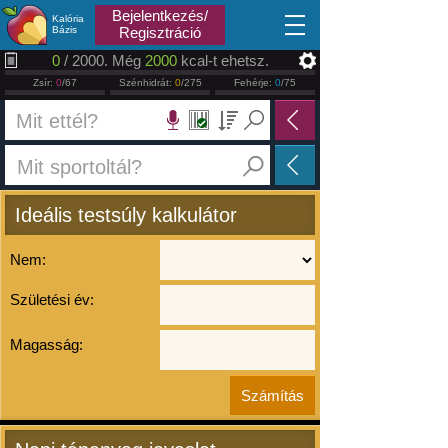
2026.08.07
Bejelentkezés/
Kalória
Bázis
Regisztráció
0
/ 2000. Még
2000
kcal-t ehetsz.
Zsír:
0
/67
Szénhidrát:
0
/275
Fehérje:
0
/75
Ideális testsúly kalkulátor
Nem:
Születési év:
Magasság: